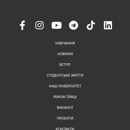
Меню у хедері
НАВЧАННЯ
НОВИНИ
ВСТУП
СТУДЕНТСЬКЕ ЖИТТЯ
НАШ УНІВЕРСИТЕТ
РИНОК ПРАЦІ
ВАКАНСІЇ
ПРОЄКТИ
Меню у футері (додаткове)
КОНТАКТИ