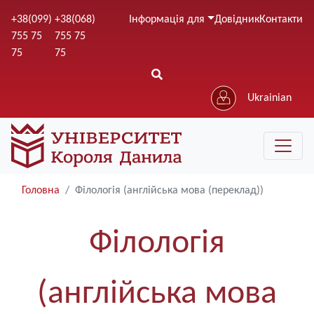
Перейти
+38(099)
+38(068)
Інформація для
Довідник
Контакти
до
755 75
755 75
основного
75
75
вмісту
Ukrainian
Головна
Філологія (англійська мова (переклад))
Філологія
(англійська мова