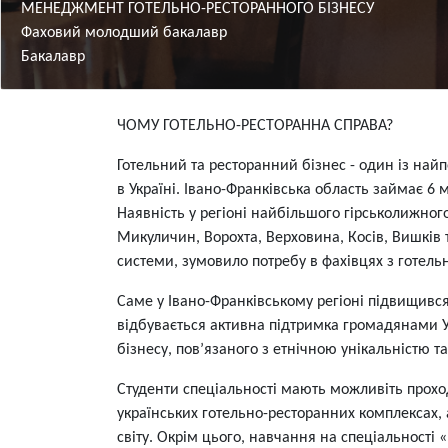
МЕНЕДЖМЕНТ ГОТЕЛЬНО-РЕСТОРАННОГО БІЗНЕСУ
Фаховий молодший бакалавр
Бакалавр
Зміст
ЧОМУ ГОТЕЛЬНО-РЕСТОРАННА СПРАВА?
Готельний та ресторанний бізнес - один із най
в Україні. Івано-Франківська область займає 6 мі
Наявність у регіоні найбільшого гірськолижного
Микуличин, Ворохта, Верховина, Косів, Вишків 
системи, зумовило потребу в фахівцях з готель
Саме у Івано-Франківському регіоні підвищився
відбувається активна підтримка громадянами У
бізнесу, пов’язаного з етнічною унікальністю т
Студенти спеціальності мають можливіть прохо
українських готельно-ресторанних комплексах,
світу. Окрім цього, навчання на спеціальності