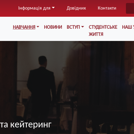
Перейти
Інформація для
Довідник
Контакти
до
основного
Меню у хедері
вмісту
НАВЧАННЯ
НОВИНИ
ВСТУП
СТУДЕНТСЬКЕ
НАШ 
ЖИТТЯ
 та кейтеринг