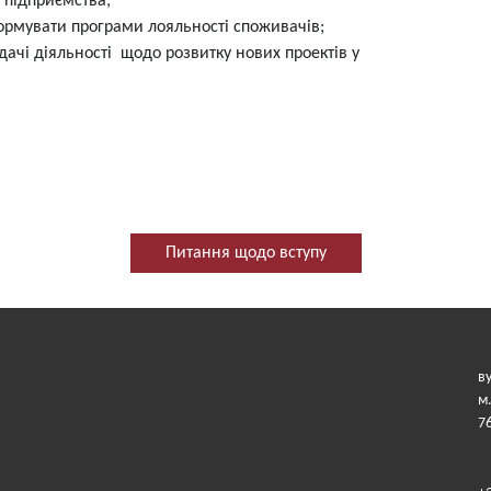
 підприємства;
формувати програми лояльності споживачів;
адачі діяльності щодо розвитку нових проектів у
Питання щодо вступу
в
м
7