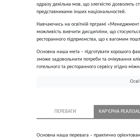
одразу декілька мов, що злегкістю дозволить с
представниками інших національностей.
Навчаючись на освітній прграмі «Менеджмент 
можливість вивчити дисципліни, що стосуються 
ресторанного підприємства, що є вагомим пошт
Основна наша мета – підготувати хорошого фахів
зможе задовольнити потреби та очікування клієн
готельного та ресторанного сервісу згідно між
Осві
ПЕРЕВАГИ
КАР'ЄРНА РЕАЛІЗА
Основна наша перевага – практично орієнтова