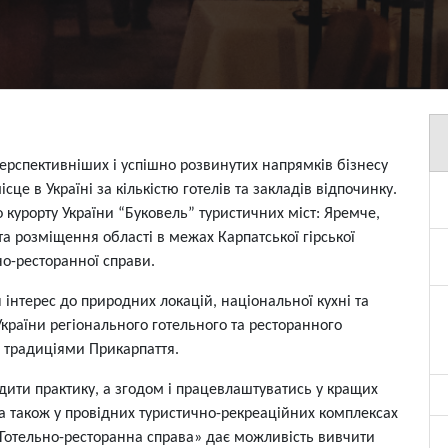
перспективніших і успішно розвинутих напрямків бізнесу
сце в Україні за кількістю готелів та закладів відпочинку.
 курорту України “Буковель” туристичних міст: Яремче,
та розміщення області в межах Карпатської гірської
но-ресторанної справи.
 інтерес до природних локацій, національної кухні та
країни регіонального готельного та ресторанного
а традиціями Прикарпаття.
дити практику, а згодом і працевлаштуватись у кращих
 а також у провідних туристично-рекреаційних комплексах
 «Готельно-ресторанна справа» дає можливість вивчити