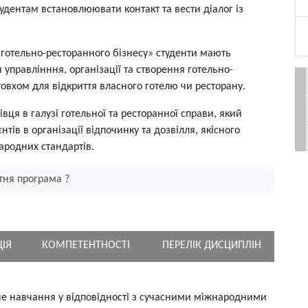
тудентам встановлюювати контакт та вести діалог із
готельно-ресторанного бізнесу» студенти мають
управлінння, організації та створення готельно-
овхом для відкриття власного готелю чи ресторану.
ця в галузі готельної та ресторанної справи, який
тів в організації відпочинку та дозвілля, якісного
народних стандартів.
тня програма ?
ЦІЯ
КОМПЕТЕНТНОСТІ
ПЕРЕЛІК ДИСЦИПЛІН
не навчання у відповідності з сучасними міжнародними