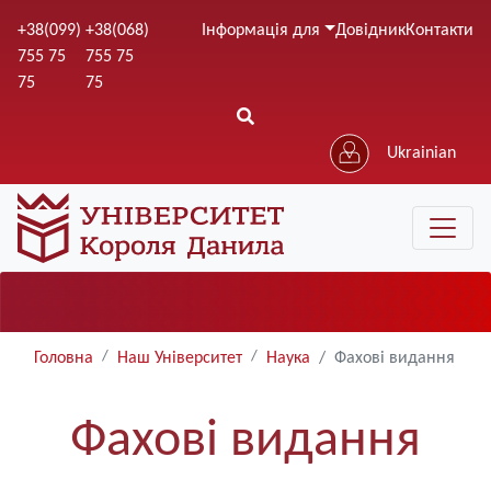
Перейти
+38(099)
+38(068)
Інформація для
Довідник
Контакти
до
755 75
755 75
основного
75
75
вмісту
Ukrainian
Головна
Наш Університет
Наука
Фахові видання
Фахові видання