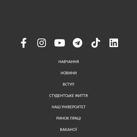
Меню у хедері
НАВЧАННЯ
НОВИНИ
ВСТУП
СТУДЕНТСЬКЕ ЖИТТЯ
НАШ УНІВЕРСИТЕТ
РИНОК ПРАЦІ
ВАКАНСІЇ