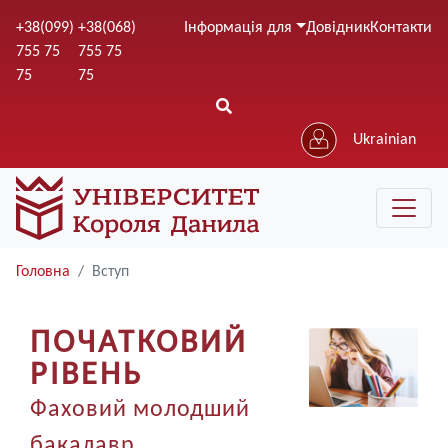
Перейти
+38(099)
+38(068)
Інформація для
Довідник
Контакти
до
755 75
755 75
основного
75
75
вмісту
Ukrainian
Головна
Вступ
ПОЧАТКОВИЙ
Image
РІВЕНЬ
Фаховий молодший
бакалавр