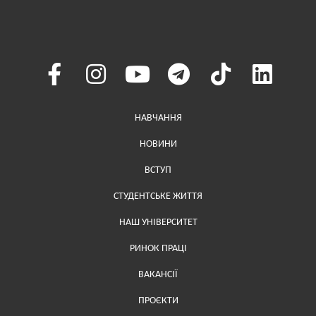
Меню у хедері
НАВЧАННЯ
НОВИНИ
ВСТУП
СТУДЕНТСЬКЕ ЖИТТЯ
НАШ УНІВЕРСИТЕТ
РИНОК ПРАЦІ
ВАКАНСІЇ
ПРОЄКТИ