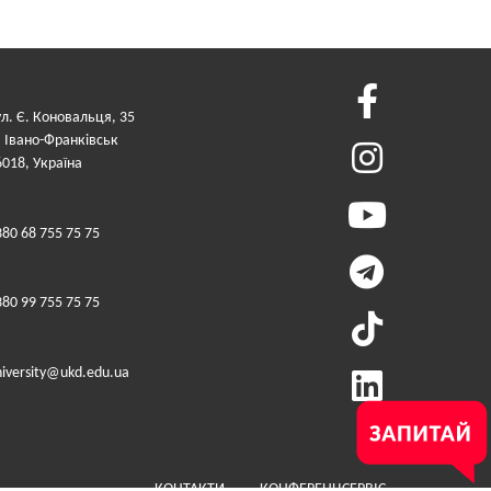
ул. Є. Коновальця, 35
. Івано-Франківськ
6018, Україна
380 68 755 75 75
380 99 755 75 75
niversity@ukd.edu.ua
Меню у футері (додатко
КОНТАКТИ
КОНФЕРЕНЦСЕРВІС