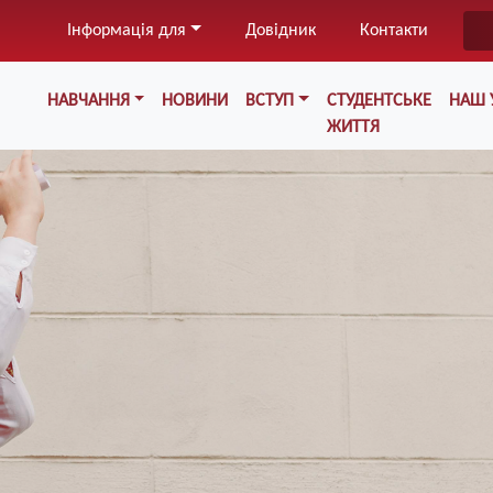
Перейти
Інформація для
Довідник
Контакти
до
основного
Меню у хедері
вмісту
НАВЧАННЯ
НОВИНИ
ВСТУП
СТУДЕНТСЬКЕ
НАШ 
ЖИТТЯ