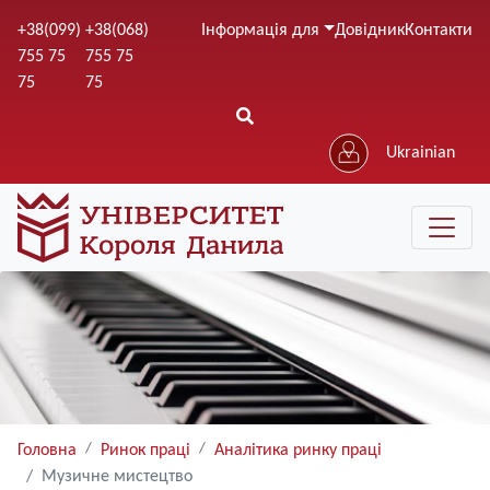
Перейти
+38(099)
+38(068)
Інформація для
Довідник
Контакти
до
755 75
755 75
основного
75
75
вмісту
Ukrainian
Головна
Ринок праці
Аналітика ринку праці
Музичне мистецтво