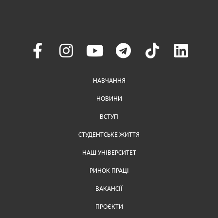
Меню у хедері
НАВЧАННЯ
НОВИНИ
ВСТУП
СТУДЕНТСЬКЕ ЖИТТЯ
НАШ УНІВЕРСИТЕТ
РИНОК ПРАЦІ
ВАКАНСІЇ
ПРОЄКТИ