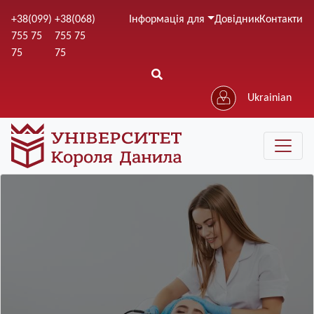
Перейти
+38(099)
+38(068)
Інформація для
Довідник
Контакти
до
755 75
755 75
основного
75
75
вмісту
Ukrainian
Зображення