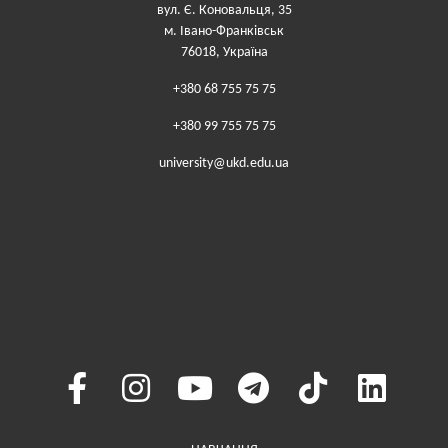
вул. Є. Коновальця, 35
м. Івано-Франківськ
76018, Україна
+380 68 755 75 75
+380 99 755 75 75
university@ukd.edu.ua
Меню у хедері