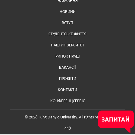
НАВЧАННЯ
НОВИНИ
ВСТУП
СТУДЕНТСЬКЕ ЖИТТЯ
НАШ УНІВЕРСИТЕТ
РИНОК ПРАЦІ
ВАКАНСІЇ
ПРОЄКТИ
Меню у футері (додаткове)
КОНТАКТИ
КОНФЕРЕНЦСЕРВІС
© 2026. King Danylo University. All rights reserved.
448