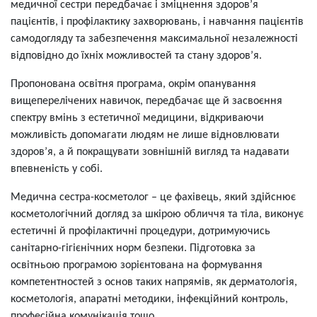
медичної сестри передбачає і зміцнення здоров’я
пацієнтів, і профілактику захворювань, і навчання пацієнтів
самодогляду та забезпечення максимальної незалежності
відповідно до їхніх можливостей та стану здоров’я.
Пропонована освітня програма, окрім опанування
вищеперелічених навичок, передбачає ще й засвоєння
спектру вмінь з естетичної медицини, відкриваючи
можливість допомагати людям не лише відновлювати
здоров’я, а й покращувати зовнішній вигляд та надавати
впевненість у собі.
Медична сестра-косметолог – це фахівець, який здійснює
косметологічний догляд за шкірою обличчя та тіла, виконує
естетичні й профілактичні процедури, дотримуючись
санітарно-гігієнічних норм безпеки. Підготовка за
освітньою програмою зорієнтована на формування
компетентностей з основ таких напрямів, як дерматологія,
косметологія, апаратні методики, інфекційний контроль,
професійна комунікація тощо.