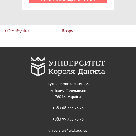
Книжкові
‹
Стопбулінг
Вгору
перехресні
посилання
для
Контакти
вул. Є. Коновальця, 35
м. Івано-Франківськ
76018, Україна
+380 68 755 75 75
+380 99 755 75 75
university@ukd.edu.ua