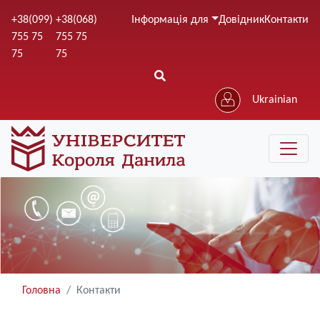
Перейти
+38(099)
+38(068)
Інформація для
Довідник
Контакти
до
755 75
755 75
основного
75
75
вмісту
Ukrainian
Головна
Контакти