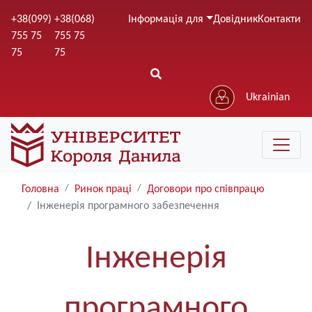
Перейти
+38(099)
+38(068)
Інформація для
Довідник
Контакти
до
755 75
755 75
основного
75
75
вмісту
Ukrainian
Головна
Ринок праці
Договори про співпрацю
Інженерія програмного забезпечення
Інженерія
програмного