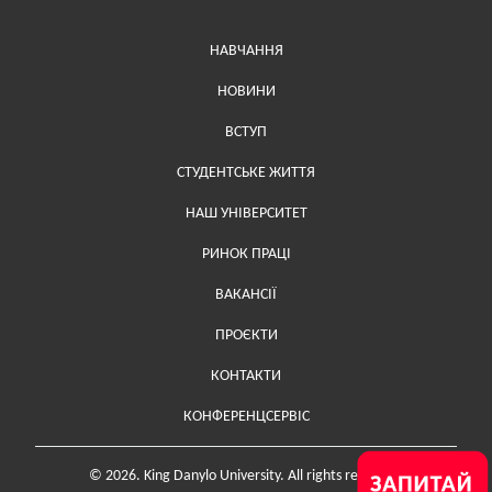
Меню у хедері
НАВЧАННЯ
НОВИНИ
ВСТУП
СТУДЕНТСЬКЕ ЖИТТЯ
НАШ УНІВЕРСИТЕТ
РИНОК ПРАЦІ
ВАКАНСІЇ
ПРОЄКТИ
Меню у футері (додаткове)
КОНТАКТИ
КОНФЕРЕНЦСЕРВІС
© 2026. King Danylo University. All rights reserved.