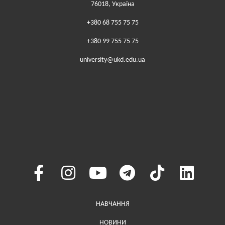
76018, Україна
+380 68 755 75 75
+380 99 755 75 75
university@ukd.edu.ua
Меню у хедері
НАВЧАННЯ
НОВИНИ