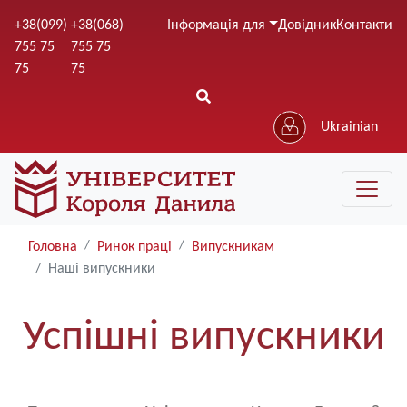
Перейти
+38(099)
+38(068)
Інформація для
Довідник
Контакти
до
755 75
755 75
основного
75
75
вмісту
Ukrainian
Головна
Ринок праці
Випускникам
Наші випускники
Успішні випускники