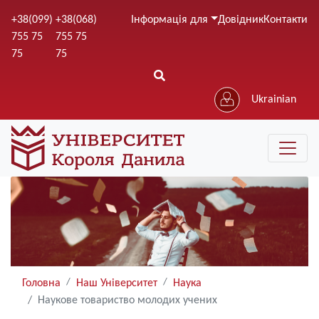
Перейти
+38(099)
+38(068)
Інформація для
Довідник
Контакти
до
755 75
755 75
основного
75
75
вмісту
Ukrainian
Головна
Наш Університет
Наука
Наукове товариство молодих учених