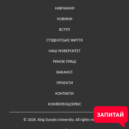
Меню у хедері
НАВЧАННЯ
НОВИНИ
ВСТУП
СТУДЕНТСЬКЕ ЖИТТЯ
НАШ УНІВЕРСИТЕТ
РИНОК ПРАЦІ
ВАКАНСІЇ
ПРОЄКТИ
Меню у футері (додаткове)
КОНТАКТИ
КОНФЕРЕНЦСЕРВІС
© 2026. King Danylo University. All rights reserved.