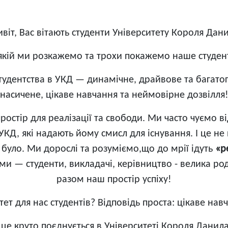
віт, Вас вітають студенти Університету Короля Дан
якій ми розкажемо та трохи покажемо наше студент
студентства в УКД — динамічне, драйвове та багато
насичене, цікаве навчання та неймовірне дозвілля
остір для реалізації та свободи. Ми часто чуємо в
УКД, які надають йому смисл для існування. І це н
і було. Ми дорослі та розуміємо,що до мрії ідуть
«p
ми — студенти, викладачі, керівництво - велика ро
разом наш простір успіху!
ет для нас студентів? Відповідь проста: цікаве навча
І це круто поєднується в Університеті Короля Данила