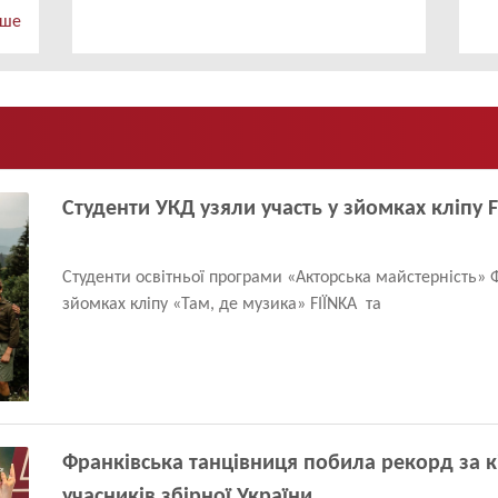
ьше
Студенти УКД узяли участь у зйомках кліпу 
Студенти освітньої програми «Акторська майстерність» 
зйомках кліпу «Там, де музика» FIЇNKA та
Франківська танцівниця побила рекорд за к
учасників збірної України