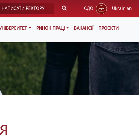
НАПИСАТИ РЕКТОРУ
СДО
Ukrainian
УНІВЕРСИТЕТ
РИНОК ПРАЦІ
ВАКАНСІЇ
ПРОЄКТИ
я