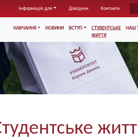
Перейти
Інформація для
Довідник
Контакти
до
основного
Меню у хедері
вмісту
НАВЧАННЯ
НОВИНИ
ВСТУП
СТУДЕНТСЬКЕ
НАШ 
ЖИТТЯ
Студентське житт