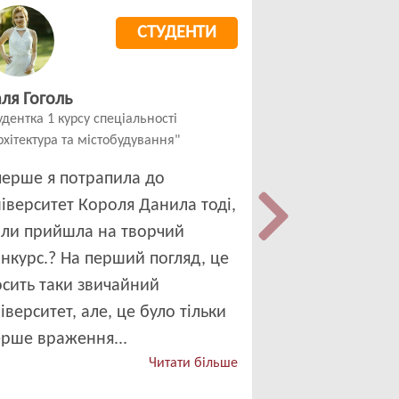
СТУДЕНТИ
ля Гоголь
удентка 1 курсу спеціальності
рхітектура та містобудування"
перше я потрапила до
іверситет Короля Данила тоді,
оли прийшла на творчий
нкурс.? На перший погляд, це
сить таки звичайний
іверситет, але, це було тільки
ерше враження...
Читати більше