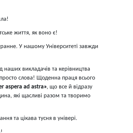
ила!
ське життя, як воно є!
гранне. У нашому Університеті завжди
!
ід наших викладачів та керівництва
е просто слова! Щоденна праця всього
er aspera ad astra»
, що все й відразу
дина, які щасливі разом та творимо
ння та цікава тусня в універі.
!