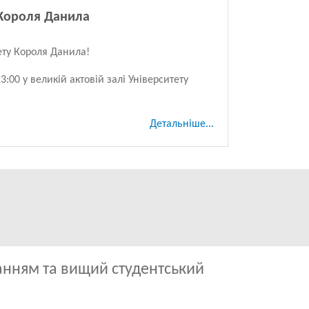
 Короля Данила
ету Короля Данила!
:00 у великій актовій залі Університету
Детальніше...
анням та вищий студентський