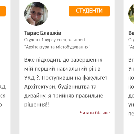
СТУДЕНТИ
Тарас Блашків
Ва
Студент 1 курсу спеціальності
Ст
"Архітектура та містобудування"
"А
Вже підходить до завершення
В
мій перший навчальний рік в
Ун
УКД ?. Поступивши на факультет
к
УКД
Архітектури, будівництва та
ко
ся
дизайну, я прийняв правильне
до
ю
рішення!!
ун
Читати більше
п