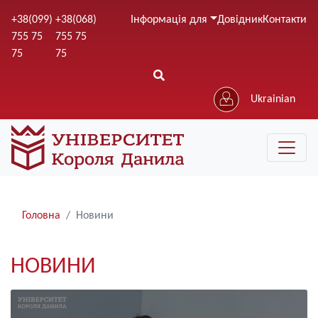
Перейти
+38(099)
+38(068)
Інформація для
Довідник
Контакти
до
755 75
755 75
основного
75
75
вмісту
Ukrainian
Рядки
Головна
Новини
навіґації
НОВИНИ