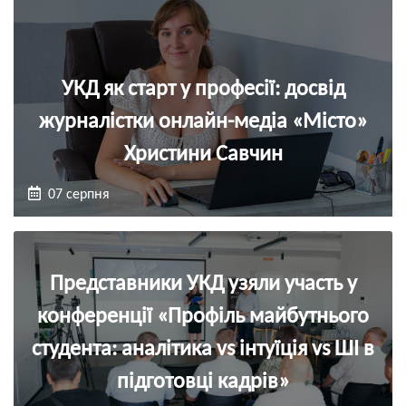
УКД як старт у професії: досвід
журналістки онлайн-медіа «Місто»
Христини Савчин
07 серпня
Представники УКД узяли участь у
конференції «Профіль майбутнього
студента: аналітика vs інтуїція vs ШІ в
підготовці кадрів»