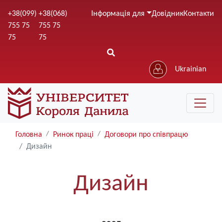
Перейти
+38(099)
+38(068)
Інформація для
Довідник
Контакти
до
755 75
755 75
основного
75
75
вмісту
Ukrainian
Головна
Ринок праці
Договори про співпрацю
Дизайн
Дизайн