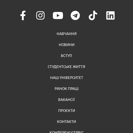
Меню у хедері
НАВЧАННЯ
НОВИНИ
ВСТУП
СТУДЕНТСЬКЕ ЖИТТЯ
НАШ УНІВЕРСИТЕТ
РИНОК ПРАЦІ
ВАКАНСІЇ
ПРОЄКТИ
Меню у футері (додаткове)
КОНТАКТИ
КОНФЕРЕНЦСЕРВІС