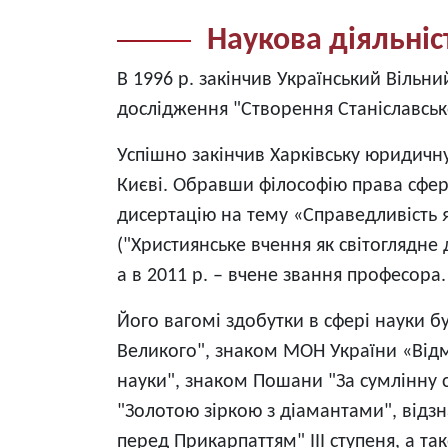
Наукова діяльніс
В 1996 р. закінчив Український Вільн
дослідження "Створення Станіславсько
Успішно закінчив Харківську юридичн
Києві. Обравши філософію права сферо
дисертацію на тему «Справедливість я
("Християнське вчення як світоглядне
а в 2011 р. – вчене звання професора.
Його вагомі здобутки в сфері науки
Великого", знаком МОН України «Відмі
науки", знаком Пошани "За сумлінну с
"Золотою зіркою з діамантами", відзн
перед Прикарпаттям" ІІІ ступеня, а 