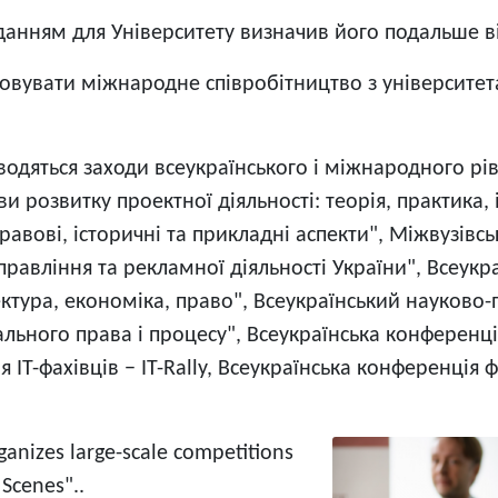
нням для Університету визначив його подальше відк
овувати міжнародне співробітництво з університетам
оводяться заходи всеукраїнського і міжнародного рі
 розвитку проектної діяльності: теорія, практика,
равові, історичні та прикладні аспекти", Міжвузів
правління та рекламної діяльності України", Всеук
ектура, економіка, право", Всеукраїнський науково
ьного права і процесу", Всеукраїнська конференція
Т-фахівців − ІТ-Rally, Всеукраїнська конференція фа
Image
ganizes large-scale competitions
 Scenes"..