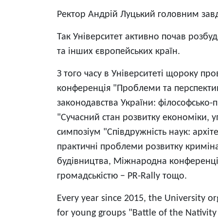
Ректор Андрій Луцький головним завда
Так Університет активно почав розбуд
та інших європейських країн.
З того часу в Університеті щороку пр
конференція "Проблеми та перспективи
законодавства України: філософсько-п
"Сучасний стан розвитку економіки, у
симпозіум "Співдружність наук: архіт
практичні проблеми розвитку кримінал
будівництва, Міжнародна конференція І
громадськістю − PR-Rally тощо.
Every year since 2015, the University or
for young groups "Battle of the Nativity