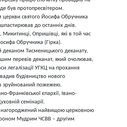
тирську працю спочатку провадив на
 де був протопресвітером.
м церкви святого Йосифа Обручника
душпастирював до останніх днів.
 Микитинці, Опришівці, які в той час
осифа Обручника (Гірка).
ий деканом Тисменицького деканату,
шим перевів деканат, який очолював,
аси легалізації УГКЦ на прохання
овадив будівництво нового
ув зруйнований пожежею.
о-Франківської єпархії, Івано-
уховній семінарії.
иві нагороджений найвищою церковною
роном Мудрим ЧСВВ – другим