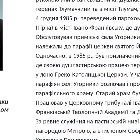
рукопоклали в сан священика. Душпас
теренах Тлумаччини та в місті Тлумач,
4 грудня 1985 р. переведений парохо
(Гірка) в місті Івано-Франківську, де 
Обслуговував приміські села Угорники,
належали до парафії церкви святого Й
Одночасно, в 1985 р., був призначен
де своєю душпастирською працею пер
у лоно Греко-Католицької Церкви. У ч
парафіян селі Угорники розпочав і пр
парафіяльного храму. Старий храм б
Працював у Церковному трибуналі Іван
Франківській Теологічній Академії та Д
За ревне служіння на пастирській н
нагородою Митрою, а єпископом Соф