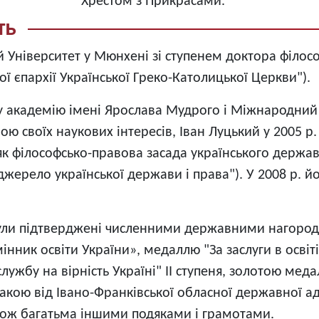
Хрестом з Прикрасами.
ть
ий Університет у Мюнхені зі ступенем доктора філос
ї єпархії Української Греко-Католицької Церкви").
у академію імені Ярослава Мудрого і Міжнародний 
ю своїх наукових інтересів, Іван Луцький у 2005 р
к філософсько-правова засада українського державо
 джерело української держави і права"). У 2008 р. 
 були підтверджені численними державними нагоро
нник освіти України», медаллю "За заслуги в освіті
лужбу на вірність Україні" II ступеня, золотою мед
акою від Івано-Франківської обласної державної ад
також багатьма іншими подяками і грамотами.