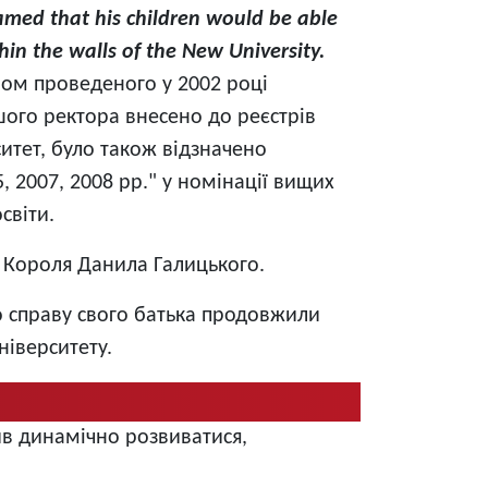
eamed that his children would be able
hin the walls of the New University.
мом проведеного у 2002 році
шого ректора внесено до реєстрів
ситет, було також відзначено
 2007, 2008 рр." у номінації вищих
світи.
і Короля Данила Галицького.
о справу свого батька продовжили
ніверситету.
в динамічно розвиватися,