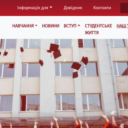
Перейти
Інформація для
Довідник
Контакти
до
основного
Меню у хедері
вмісту
НАВЧАННЯ
НОВИНИ
ВСТУП
СТУДЕНТСЬКЕ
НАШ 
ЖИТТЯ