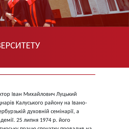
ВЕРСИТЕТУ
ктор Іван Михайлович Луцький
днарів Калуського району на Івано-
ербурзькій духовній семінарії, а
демії. 25 липня 1974 р. його