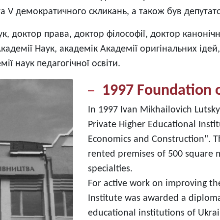
а V демократичного скликань, а також був депутато
к, доктор права, доктор філософії, доктор каноніч
 Академії Наук, академік Академії оригінальних іде
ії наук педагогічної освіти.
1997 Foundation of
In 1997 Ivan Mikhailovich Lutsk
Private Higher Educational Instit
Economics and Construction". The
rented premises of 500 square 
specialties.
For active work on improving th
Institute was awarded a diploma
educational institutions of Ukra