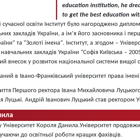
education institution, he dr
to get the best education wit
і сучасної освіти Інститут було нагороджено дипло
их закладів України, а ім’я його засновника і пер
їни" та "Золоті імена". Інститут, а згодом – Універ
вчальних закладів України "Софія Київська – 2005,
ий внесок у розвиток національної системи вищої о
ваний в Івано-Франківський університет права імен
о життя Першого ректора Івана Михайловича Луцьког
я Луцькі.
Андрій Іванович Луцький став ректором У
нила
ву Університет Короля Данила.
Університет продовжи
лучаючи до освітньої роботи кращих фахівців.