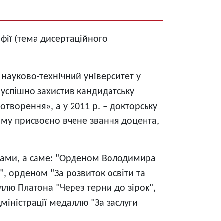
офії (тема дисертаційного
науково-технічний університет у
. успішно захистив кандидатську
творення», а у 2011 р. – докторську
йому присвоєно вчене звання доцента,
дами, а саме: "Орденом Володимира
", орденом "За розвиток освіти та
аллю Платона "Через терни до зірок",
міністрації медаллю "За заслуги