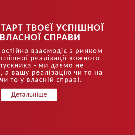
СТАРТ ТВОЄЇ УСПІШНОЇ
І ВЛАСНОЇ СПРАВИ
постійно взаємодіє з ринком
успішної реалізації кожного
ипускника - ми даємо не
, а вашу реалізацію чи то на
чи то у власній справі.
Детальніше