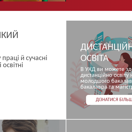
 ЯКИЙ
ДИСТАНЦІЙ
ОСВІТА
 праці й сучасні
 освітні
В УКД ви можете зд
дистанційно освіту 
молодшого бакалав
бакалавра та магіст
ДІЗНАТИСЯ БІЛЬ