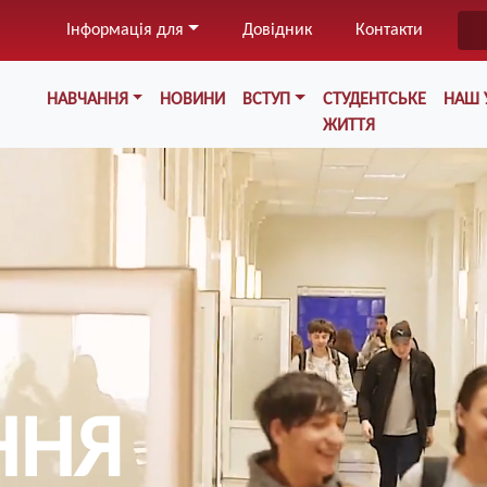
Перейти
Інформація для
Довідник
Контакти
до
основного
Меню у хедері
вмісту
НАВЧАННЯ
НОВИНИ
ВСТУП
СТУДЕНТСЬКЕ
НАШ 
ЖИТТЯ
ННЯ