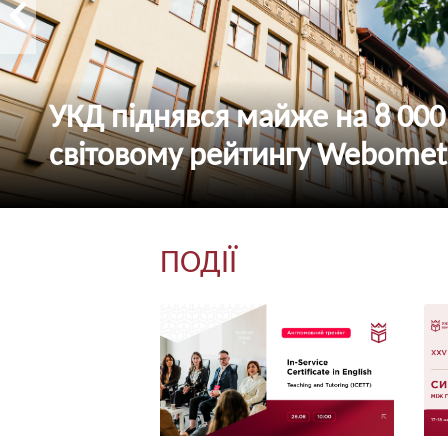
УКД як старт у професії: досв
журналістки онлайн-медіа «
Христини Савчин
ПОДІЇ