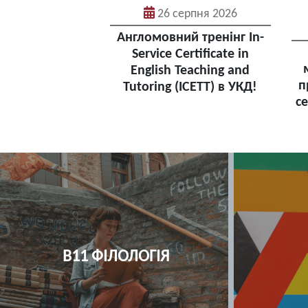
26 серпня 2026
Англомовний тренінг In-
Service Certificate in
English Teaching and
п
Tutoring (ICETT) в УКД!
се
І7 ТЕРАПІЯ ТА РЕАБІЛІТАЦІЯ
І5 М