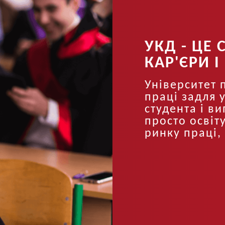
УКД - ЦЕ 
КАР'ЄРИ 
Університет 
праці задля 
студента і в
просто освіту
ринку праці, 