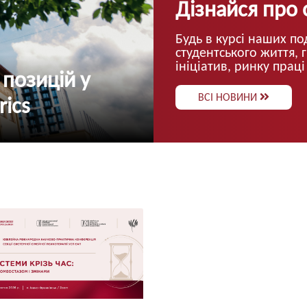
Представни
ід
конференці
Місто»
студента: ан
підготовці 