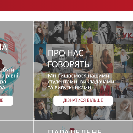
НА
ПРО НАС
ГОВОРЯТЬ
обути
на рівні
Ми пишаємося нашими
ра,
студентами, викладачами
ра.
та випускниками.
ШЕ
ДІЗНАТИСЯ БІЛЬШЕ