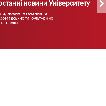
ки УКД узяли участь у
ї «Профіль майбутнього
алітика vs інтуїція vs ШІ в
кадрів»