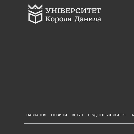
Меню у хедері
НАВЧАННЯ
НОВИНИ
ВСТУП
СТУДЕНТСЬКЕ ЖИТТЯ
Н