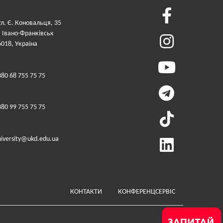
ул. Є. Коновальця, 35
. Івано-Франківськ
6018, Україна
380 68 755 75 75
380 99 755 75 75
niversity@ukd.edu.ua
Меню у футері (додатко
КОНТАКТИ
КОНФЕРЕНЦСЕРВІС