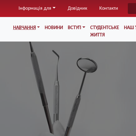
Перейти
Інформація для
Довідник
Контакти
до
основного
Меню у хедері
вмісту
НАВЧАННЯ
НОВИНИ
ВСТУП
СТУДЕНТСЬКЕ
НАШ 
ЖИТТЯ