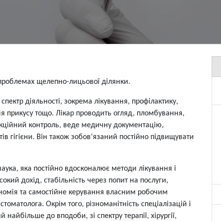
а проблемах щелепно-лицьової ділянки.
пектр діяльності, зокрема лікування, профілактику,
ня прикусу тощо. Лікар проводить огляд, пломбування,
екційний контроль, веде медичну документацію,
ів гігієни. Він також зобов’язаний постійно підвищувати
.
наука, яка постійно вдосконалює методи лікування і
кий дохід, стабільність через попит на послуги,
тономія та самостійне керування власним робочим
томатолога. Окрім того, різноманітність спеціалізацій і
найбільше до вподоби, зі спектру терапії, хірургії,