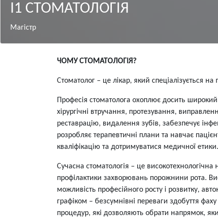
І1 СТОМАТОЛОГІЯ
Магістр
Зміст
ЧОМУ СТОМАТОЛОГІЯ?
Стоматолог – це лікар, який спеціалізується н
Професія стоматолога охоплює досить широкий с
хірургічні втручання, протезування, виправлен
реставрацію, видалення зубів, забезпечує інф
розробляє терапевтичні плани та навчає пацієнт
кваліфікацію та дотримуватися медичної етики
Сучасна стоматологія – це високотехнологічна 
профілактики захворювань порожнини рота. Висо
можливість професійного росту і розвитку, ав
графіком – безсумнівні переваги здобуття фаху с
процедур, які дозволяють обрати напрямок, який 