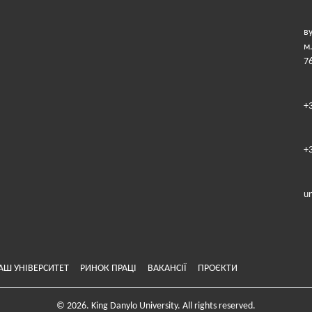
в
м
7
+
+
u
АШ УНІВЕРСИТЕТ
РИНОК ПРАЦІ
ВАКАНСІЇ
ПРОЄКТИ
© 2026. King Danylo University. All rights reserved.