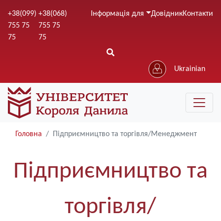
Перейти
+38(099)
+38(068)
Інформація для
Довідник
Контакти
до
755 75
755 75
основного
75
75
вмісту
Ukrainian
Головна
Підприємництво та торгівля/Менеджмент
Підприємництво та
торгівля/