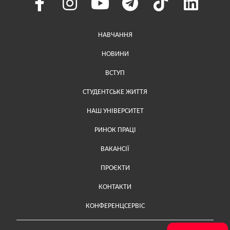
Меню у хедері
НАВЧАННЯ
НОВИНИ
ВСТУП
СТУДЕНТСЬКЕ ЖИТТЯ
НАШ УНІВЕРСИТЕТ
РИНОК ПРАЦІ
ВАКАНСІЇ
ПРОЄКТИ
Меню у футері (додаткове)
КОНТАКТИ
КОНФЕРЕНЦСЕРВІС