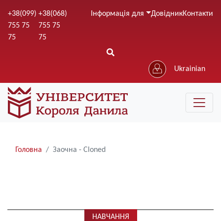
Перейти
+38(099)
+38(068)
Інформація для
Довідник
Контакти
до
755 75
755 75
основного
75
75
вмісту
Ukrainian
Рядки
Головна
Заочна - Cloned
навіґації
НАВЧАННЯ