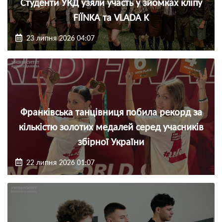
Студенти УКД узяли участь у зйомках кліпу
FIЇNKA та VLADA K
23 липня 2026 04:07
Франківська танцівниця побила рекорд за
кількістю золотих медалей серед учасників
збірної України
22 липня 2026 01:07