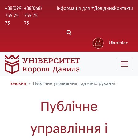
Перейти
+38(099)
+38(068)
Інформація для
Довідник
Контакти
до
755 75
755 75
основного
75
75
вмісту
Ukrainian
Головна
Публічне управління і адміністрування
Публічне
управління і