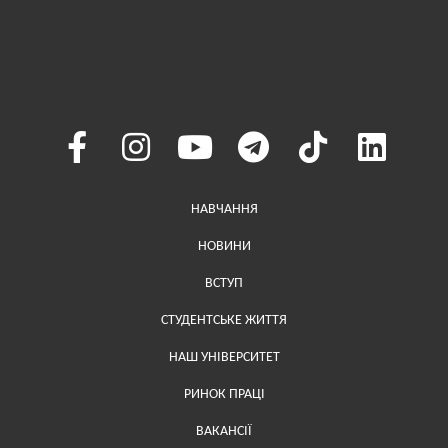
Меню у хедері
НАВЧАННЯ
НОВИНИ
ВСТУП
СТУДЕНТСЬКЕ ЖИТТЯ
НАШ УНІВЕРСИТЕТ
РИНОК ПРАЦІ
ВАКАНСІЇ