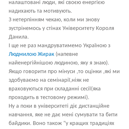
налаштовані люди, які своєю енергією
надихають та мотивують.
З нетерпінням чекаю, коли ми знову
зустрінемось у стінах Університету Короля
Данила.
І ще не раз мандруватимемо Україною з
Людмилою Жирак
(напевне
найенергійнішою людиною, яку я знаю).
Якщо говорити про мінуси ,то оцінки ,які ми
здобуваємо на семінарії,ніяк не
враховуються при складанні сесії(яка
проходить в тестовому режимі).
Ну а поки в університеті діє дистанційне
навчання, яке не дає мені сумувати та бити
байдики. Воно також "у кращих традиціях