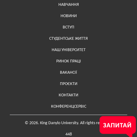
Меню у хедері
НАВЧАННЯ
НОВИНИ
ВСТУП
СТУДЕНТСЬКЕ ЖИТТЯ
НАШ УНІВЕРСИТЕТ
РИНОК ПРАЦІ
ВАКАНСІЇ
ПРОЄКТИ
Меню у футері (додаткове)
КОНТАКТИ
КОНФЕРЕНЦСЕРВІС
© 2026. King Danylo University. All rights reserved.
448