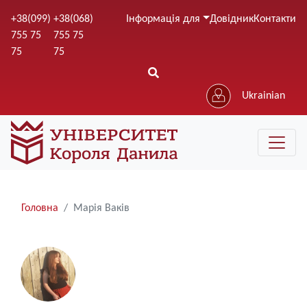
Перейти
+38(099)
+38(068)
Інформація для
Довідник
Контакти
до
755 75
755 75
основного
75
75
вмісту
Ukrainian
Рядки
Головна
Марія Ваків
навіґації