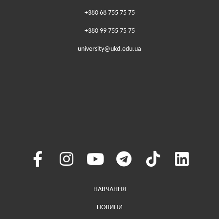
+380 68 755 75 75
+380 99 755 75 75
university@ukd.edu.ua
Меню у хедері
НАВЧАННЯ
НОВИНИ