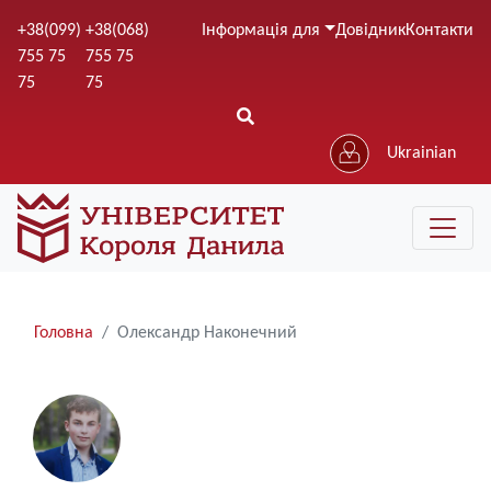
Перейти
+38(099)
+38(068)
Інформація для
Довідник
Контакти
до
755 75
755 75
основного
75
75
вмісту
Ukrainian
Рядки
Головна
Олександр Наконечний
навіґації