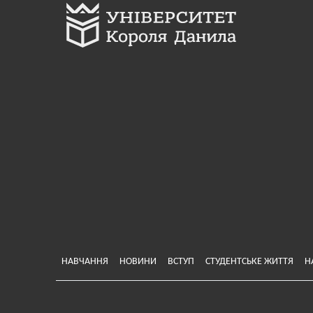
Меню у хедері
НАВЧАННЯ
НОВИНИ
ВСТУП
СТУДЕНТСЬКЕ ЖИТТЯ
Н