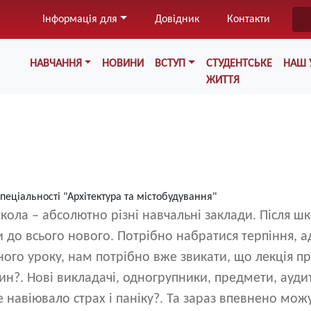
Перейти
Інформація для
Довідник
Контакти
до
основного
Меню у хедері
вмісту
НАВЧАННЯ
НОВИНИ
ВСТУП
СТУДЕНТСЬКЕ
НАШ 
ЖИТТЯ
спеціальності "Архітектура та містобудування"
школа – абсолютно різні навчальні заклади. Після ш
 до всього нового. Потрібно набратися терпіння, а
ого уроку, нам потрібно вже звикати, що лекція п
ин?. Нові викладачі, одногрупники, предмети, ауди
е навіювало страх і паніку?. Та зараз впевнено мож