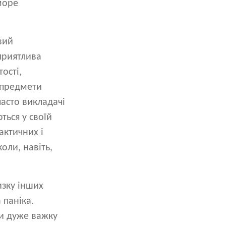
море
вий
приятлива
ості,
і предмети
асто викладачі
ться у своїй
актичних і
оли, навіть,
изку інших
 паніка.
ли дуже важку