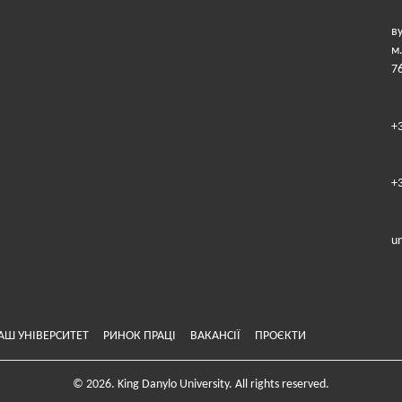
в
м
7
+
+
u
АШ УНІВЕРСИТЕТ
РИНОК ПРАЦІ
ВАКАНСІЇ
ПРОЄКТИ
© 2026. King Danylo University. All rights reserved.