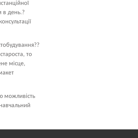
истанційної
 в день.?
консультації
істобудування??
 староста, то
не місце,
 макет
аю можливість
 навчальний