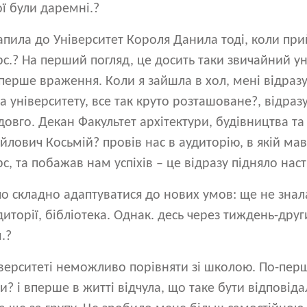
ї були даремні.?
апила до Університет Короля Данила тоді, коли пр
с.? На перший погляд, це досить таки звичайний уні
 перше враження. Коли я зайшла в хол, мені відраз
 університету, все так круто розташоване?, відразу
овго. Декан Факультет архітектури, будівництва т
ович Косьмій? провів нас в аудиторію, в якій мав
с, та побажав нам успіхів – це відразу підняло наст
ло складно адаптуватися до нових умов: ще не знал
диторії, бібліотека. Однак. десь через тиждень-дру
.?
верситеті неможливо порівняти зі школою. По-перш
и? і вперше в житті відчула, що таке бути відповід