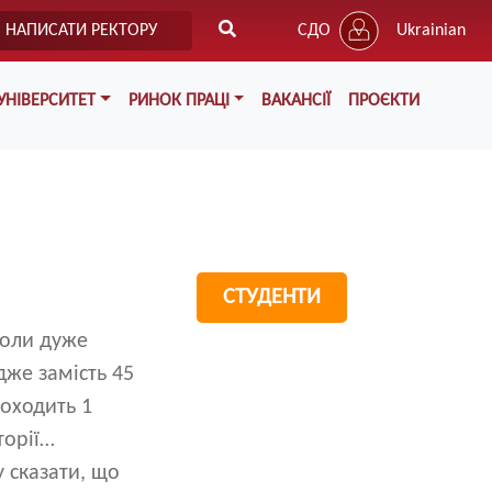
НАПИСАТИ РЕКТОРУ
СДО
Ukrainian
УНІВЕРСИТЕТ
РИНОК ПРАЦІ
ВАКАНСІЇ
ПРОЄКТИ
СТУДЕНТИ
коли дуже
дже замість 45
роходить 1
торії…
у сказати, що