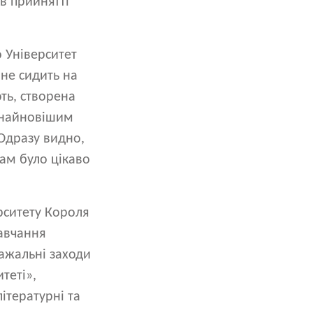
 в прийнятті
 Університет
 не сидить на
ть, створена
з найновішим
 Одразу видно,
там було цікаво
рситету Короля
навчання
важальні заходи
теті»,
ітературні та