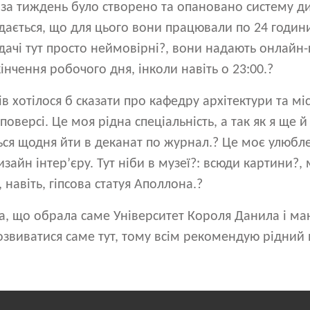
 за тиждень було створено та опановано систему д
здається, що для цього вони працювали по 24 години
дачі тут просто неймовірні?, вони надають онлайн-
кінчення робочого дня, інколи навіть о 23:00.?
ів хотілося б сказати про кафедру архітектури та м
оверсі. Це моя рідна спеціальність, а так як я ще й
ся щодня йти в деканат по журнал.? Це моє улюбле
зайн інтер’єру. Тут ніби в музеї?: всюди картини?,
, навіть, гіпсова статуя Аполлона.?
а, що обрала саме Університет Короля Данила і м
озвиватися саме тут, тому всім рекомендую рідний