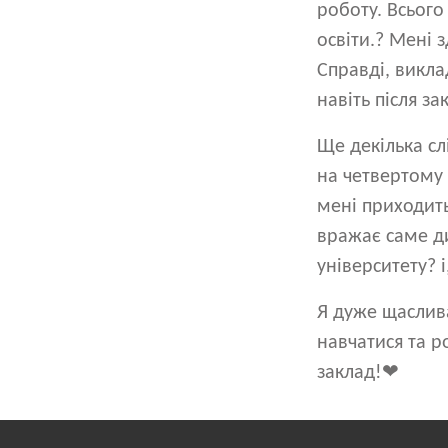
роботу. Всього
освіти.? Мені 
Справді, викла
навіть після за
Ще декілька сл
на четвертому п
мені приходить
вражає саме ди
університету? і
Я дуже щаслив
навчатися та р
заклад!❤