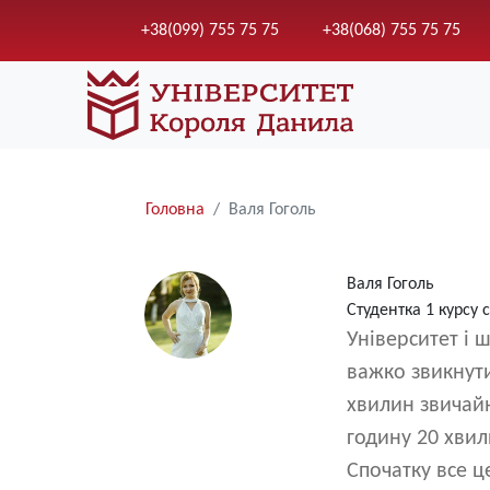
+38(099) 755 75 75
+38(068) 755 75 75
Рядки
Головна
Валя Гоголь
навіґації
Валя Гоголь
Студентка 1 курсу 
Університет і 
важко звикнути
хвилин звичайн
годину 20 хвил
Спочатку все ц