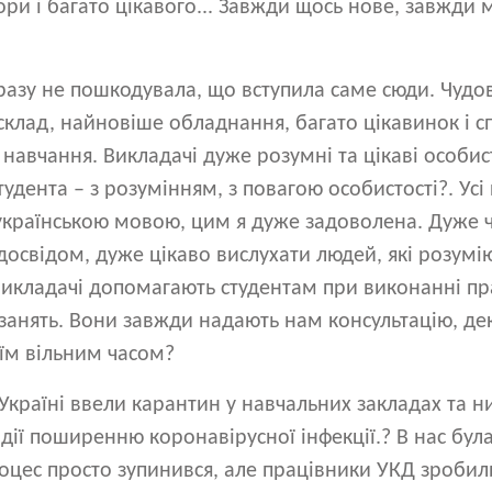
ори і багато цікавого... Завжди щось нове, завжди 
разу не пошкодувала, що вступила саме сюди. Чудо
клад, найновіше обладнання, багато цікавинок і с
навчання. Викладачі дуже розумні та цікаві особист
тудента – з розумінням, з повагою особистості?. Ус
українською мовою, цим я дуже задоволена. Дуже ч
 досвідом, дуже цікаво вислухати людей, які розумію
викладачі допомагають студентам при виконанні пр
анять. Вони завжди надають нам консультацію, дек
їм вільним часом?
 Україні ввели карантин у навчальних закладах та н
идії поширенню коронавірусної інфекції.? В нас була
оцес просто зупинився, але працівники УКД зроби