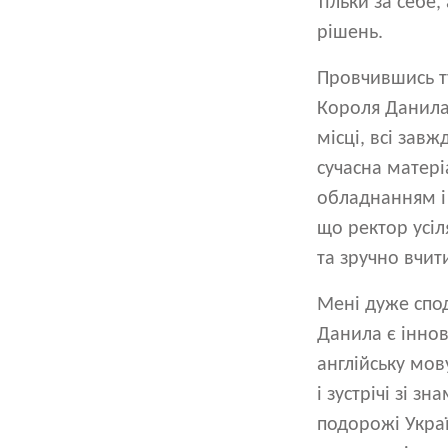
тільки за себе
рішень.
Провчившись ту
Короля Данила 
місці, всі зав
сучасна матер
обладнанням і 
що ректор усіл
та зручно вчи
Мені дуже спод
Данила є іннов
англійську мов
і зустрічі зі 
подорожі Украї