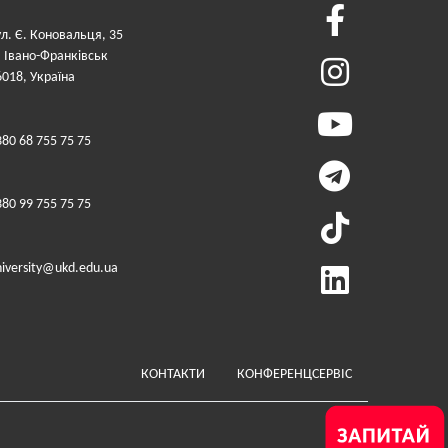
ул. Є. Коновальця, 35
. Івано-Франківськ
6018, Україна
380 68 755 75 75
380 99 755 75 75
niversity@ukd.edu.ua
Меню у футері (додатко
КОНТАКТИ
КОНФЕРЕНЦСЕРВІС