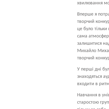
хвилювання мо
Вперше я потр
творчий конкур
це було тільки
сама атмосфера
залишитися над
Михайло Михайл
творчий конкур
У перші дні бу
знаходяться ау
входити в ритм
Навчання в уні
старостою груп