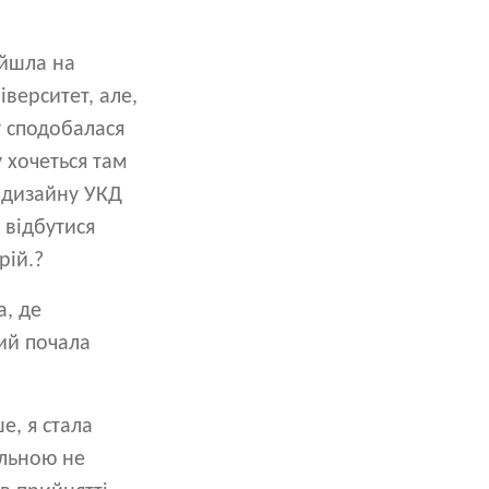
ийшла на
верситет, але,
у сподобалася
 хочеться там
а дизайну УКД
 відбутися
рій.?
а, де
гий почала
е, я стала
альною не