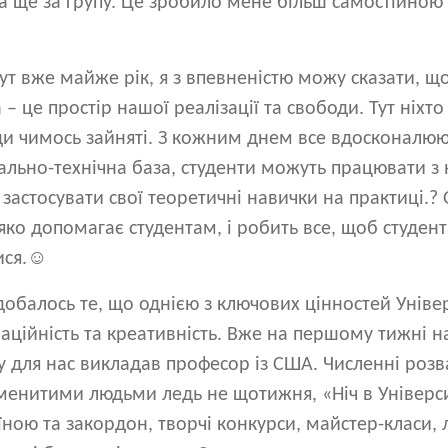
, а ще за групу. Це зробило мене більш самостійною
т вже майже рік, я з впевненістю можу сказати, що
– це простір нашої реалізації та свободи. Тут ніхто
жди чимось зайняті. З кожним днем все вдосконалюю
іально-технічна база, студенти можуть працювати 
застосувати свої теоретичні навички на практиці.?
яко допомагає студентам, і робить все, щоб студен
тися.☺
обалось те, що однією з ключових цінностей Уніве
аційність та креативність. Вже на першому тижні 
у для нас викладав професор із США. Численні роз
знаменитими людьми ледь не щотижня, «Ніч в Універси
ною та закордон, творчі конкурси, майстер-класи, л