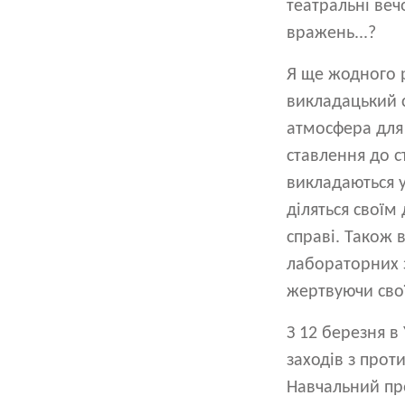
театральні веч
вражень...?
Я ще жодного 
викладацький с
атмосфера для 
ставлення до с
викладаються 
діляться своїм
справі. Також 
лабораторних з
жертвуючи сво
З 12 березня в
заходів з прот
Навчальний пр