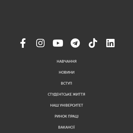
Меню у хедері
НАВЧАННЯ
НОВИНИ
ВСТУП
СТУДЕНТСЬКЕ ЖИТТЯ
НАШ УНІВЕРСИТЕТ
РИНОК ПРАЦІ
ВАКАНСІЇ