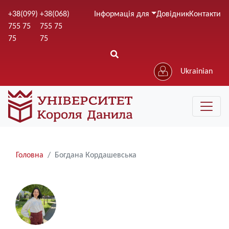
Перейти
+38(099)
+38(068)
Інформація для
Довідник
Контакти
до
755 75
755 75
основного
75
75
вмісту
Ukrainian
Рядки
Головна
Богдана Кордашевська
навіґації