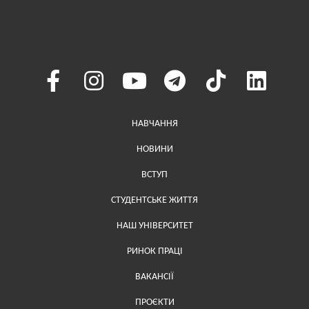
Меню у хедері
НАВЧАННЯ
НОВИНИ
ВСТУП
СТУДЕНТСЬКЕ ЖИТТЯ
НАШ УНІВЕРСИТЕТ
РИНОК ПРАЦІ
ВАКАНСІЇ
ПРОЄКТИ