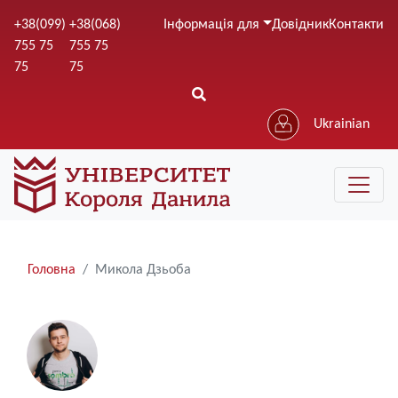
Перейти
+38(099)
+38(068)
Інформація для
Довідник
Контакти
до
755 75
755 75
основного
75
75
вмісту
Ukrainian
Рядки
Головна
Микола Дзьоба
навіґації