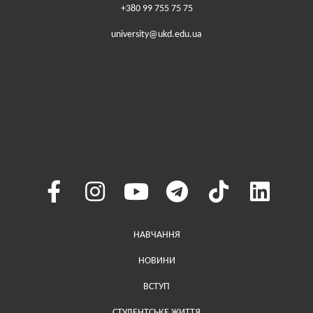
громадськістю
+380 99 755 75 75
university@ukd.edu.ua
Меню у хедері
НАВЧАННЯ
НОВИНИ
ВСТУП
СТУДЕНТСЬКЕ ЖИТТЯ