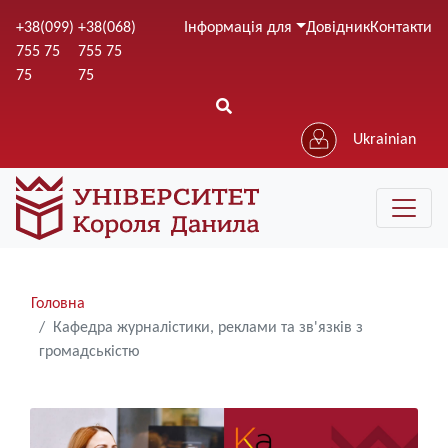
Перейти
+38(099)
+38(068)
Інформація для
Довідник
Контакти
до
755 75
755 75
основного
75
75
вмісту
Ukrainian
Рядки
Головна
навіґації
Кафедра журналістики, реклами та зв'язків з
громадськістю