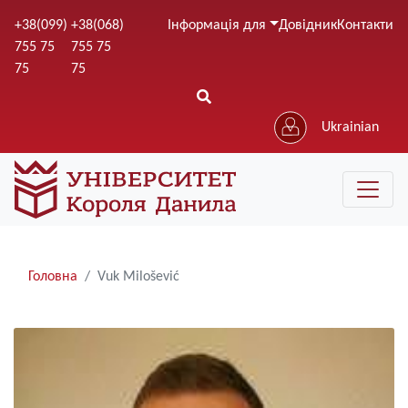
Перейти
+38(099)
+38(068)
Інформація для
Довідник
Контакти
до
755 75
755 75
основного
75
75
вмісту
Ukrainian
Рядки
Головна
Vuk Milošević
навіґації
Image