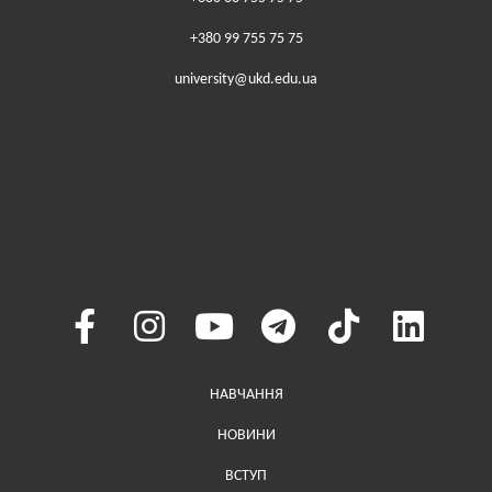
+380 99 755 75 75
university@ukd.edu.ua
Меню у хедері
НАВЧАННЯ
НОВИНИ
ВСТУП