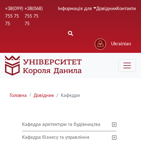
Перейти
+38(099)
+38(068)
Інформація для
Довідник
Контакти
до
755 75
755 75
основного
75
75
вмісту
Ukrainian
Рядки
Головна
Довідник
Кафедри
навіґації
Кафедра архітектури та будівництва
Кафедра бізнесу та управління