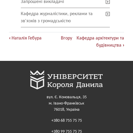
Запрошені викладачі
Кафедра журналістики, реклами та
зв'язків з громадськістю
Книжкові
‹
Наталія Гебура
Вгору
Кафедра архітектури та
перехресні
будівництва
›
посилання
для
Кафедри
вул. Є. Коновальця, 35
м. Івано-Франківськ
76018, Україна
+380 68 755 75 75
+380 99 755 75 75