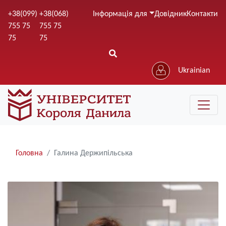
Перейти
+38(099)
+38(068)
Інформація для
Довідник
Контакти
до
755 75
755 75
основного
75
75
вмісту
Ukrainian
Рядки
Головна
Галина Держипільська
навіґації
Image