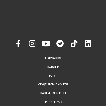
Меню у хедері
НАВЧАННЯ
НОВИНИ
ВСТУП
СТУДЕНТСЬКЕ ЖИТТЯ
НАШ УНІВЕРСИТЕТ
РИНОК ПРАЦІ