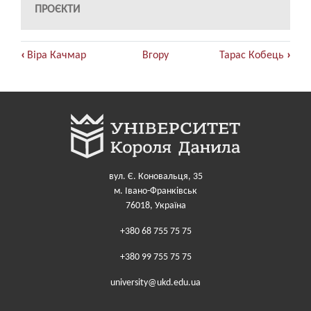
ПРОЄКТИ
Книжкові
‹
Віра Качмар
Вгору
Тарас Кобець
›
перехресні
посилання
для
Галина
Держипільська
вул. Є. Коновальця, 35
м. Івано-Франківськ
76018, Україна
+380 68 755 75 75
+380 99 755 75 75
university@ukd.edu.ua