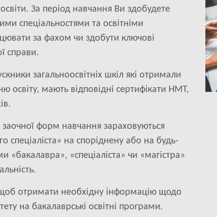
світи. За період навчання Ви здобудете
ними спеціальностями та освітніми
цювати за фахом чи здобути ключові
ї справи.
скники загальноосвітніх шкіл які отримали
ню освіту, мають відповідні сертифікати НМТ,
ів.
а заочної форм навчання зараховуються
 спеціаліста» на споріднену або на будь-
ми «бакалавра», «спеціаліста» чи «магістра»
альність.
 щоб отримати необхідну інформацію щодо
ету на бакалаврські освітні програми.