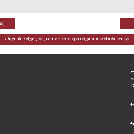
оці
Ліцензії, свідоцтва, сертифікати про надання освітніх послуг
ST
m.
7
+
+