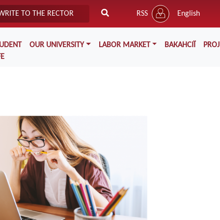
WRITE TO THE RECTOR
RSS
English
TUDENT
OUR UNIVERSITY
LABOR MARKET
ВАКАНСІЇ
PROJ
FE
age