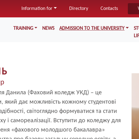
Skip
Information for
Directory
Contacts
to
main
Меню у хедері
content
TRAINING
NEWS
ADMISSION TO THE UNIVERSITY
S
LI
НЬ
Im
вр
ля Данила (Фаховий коледж УКД) – це
и, який дає можливість кожному студентові
здібності, світоглядно формуватися та стати
у і самореалізації. Вступити до коледжу для
упеня «фахового молодшого бакалавра»