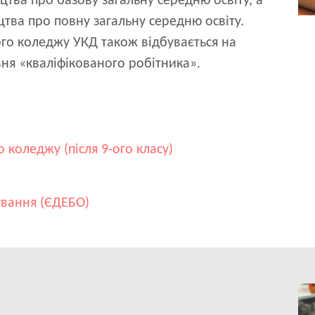
оцтва про базову загальну середню освіту, а
оцтва про повну загальну середню освіту.
го коледжу УКД також відбувається на
вня «кваліфікованого робітника».
 коледжу (після 9-ого класу)
ування (ЄДЕБО)
Im