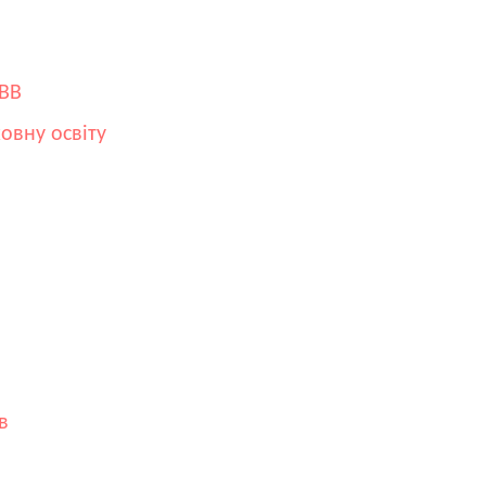
ФВВ
овну освіту
в