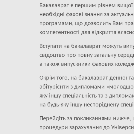
Бакалаврат є першим рівнем вищої о
необхідні фахові знання за актуаль
програмами, що дозволить Вам пра
компетентності для відкриття власно
Вступати на бакалаврат можуть випу
свідоцтво про повну загальну серед
а також випускники фахових коледж
Окрім того, на бакалаврат денної т
абітурієнти з дипломами «молодшого
яку іншу спеціальність та з диплома
на будь-яку іншу неспоріднену спеці
Перейдіть за покликаннями нижче,
процедури зарахування до Університ