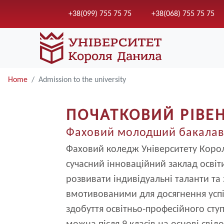
+38(099) 755 75 75
+38(068) 755 75 75
Home
Admission to the university
ПОЧАТКОВИЙ РІВЕ
Фаховий молодший бакала
Фаховий коледж Університету Коро
сучасний інноваційний заклад освіт
розвивати індивідуальні таланти та 
вмотивованими для досягнення успіх
здобуття освітньо-професійного ст