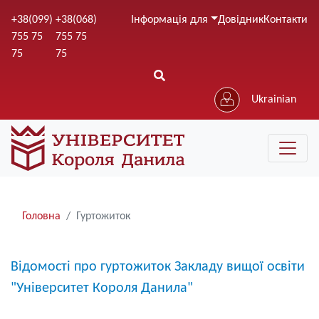
Перейти
+38(099)
+38(068)
Інформація для
Довідник
Контакти
до
755 75
755 75
основного
75
75
вмісту
Ukrainian
Рядки
Головна
Гуртожиток
навіґації
Відомості про гуртожиток Закладу вищої освіти
"Університет Короля Данила"