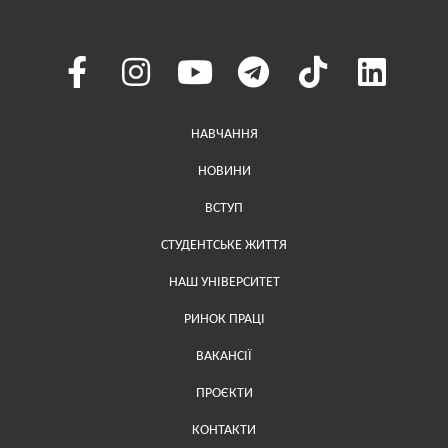
Меню у хедері
НАВЧАННЯ
НОВИНИ
ВСТУП
СТУДЕНТСЬКЕ ЖИТТЯ
НАШ УНІВЕРСИТЕТ
РИНОК ПРАЦІ
ВАКАНСІЇ
ПРОЄКТИ
Меню у футері (додаткове)
КОНТАКТИ