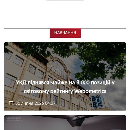
на
учителя
сторінка
2026
УКД
сторінки
в
УКД
НАВЧАННЯ
УКД піднявся майже на 8 000 позицій у
світовому рейтингу Webometrics
31 липня 2026 04:07