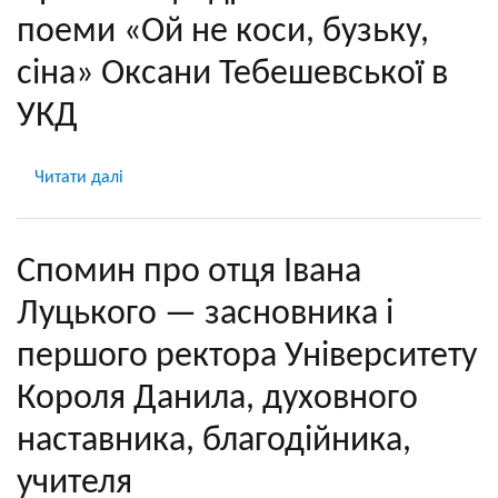
УКД
поеми «Ой не коси, бузьку,
відбулося
обговорення
сіна» Оксани Тебешевської в
книги
УКД
«Гобіт»
Дж.
Р.
Читати далі
про
Р.
Презентація
Толкіна
драматичної
поеми
Спомин про отця Івана
«Ой
Луцького — засновника і
не
коси,
першого ректора Університету
бузьку,
Короля Данила, духовного
сіна»
Оксани
наставника, благодійника,
Тебешевської
в
учителя