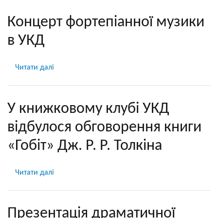
бібліотеки
Савчуком
УКД
відновлюють
Концерт фортепіанної музики
поповнився
60-
в УКД
новим
річну
навчально-
мозаїку
методичним
із
Читати далі
про
виданням
зображенням
Концерт
Короля
фортепіанної
Данила
музики
У книжковому клубі УКД
в
відбулося обговорення книги
УКД
«Гобіт» Дж. Р. Р. Толкіна
Читати далі
про
У
книжковому
клубі
Презентація драматичної