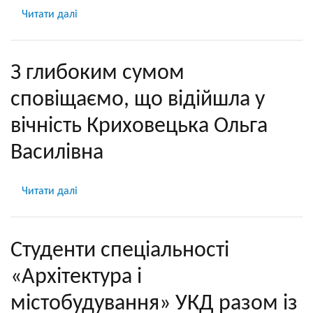
Читати далі
про
В
УКД
тривають
З глибоким сумом
зйомки
сповіщаємо, що відійшла у
фільму
«Позивний
вічність Криховецька Ольга
“Говерла”»
Василівна
Читати далі
про
З
глибоким
сумом
Студенти спеціальності
сповіщаємо,
«Архітектура і
що
відійшла
містобудування» УКД разом із
у