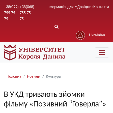
Перейти
+38(099)
+38(068)
Інформація для
Довідник
Контакти
до
755 75
755 75
основного
75
75
вмісту
Ukrainian
Рядки
Головна
Новини
Культура
навіґації
В УКД тривають зйомки
фільму «Позивний “Говерла”»