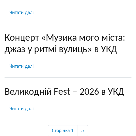
УКД
Читати далі
про
Спомин
про
отця
Концерт «Музика мого міста:
Івана
джаз у ритмі вулиць» в УКД
Луцького
—
засновника
Читати далі
про
і
Концерт
першого
«Музика
ректора
мого
Великодній Fest – 2026 в УКД
Університету
міста:
Короля
джаз
Данила,
Читати далі
про
у
духовного
Великодній
ритмі
наставника,
Fest
вулиць»
Розбивка
благодійника,
–
Сторінка 1
Наступна
››
в