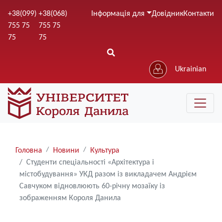
Перейти
+38(099)
+38(068)
Інформація для
Довідник
Контакти
до
755 75
755 75
основного
75
75
вмісту
Ukrainian
Рядки
Головна
Новини
Культура
навіґації
Студенти спеціальності «Архітектура і
містобудування» УКД разом із викладачем Андрієм
Савчуком відновлюють 60-річну мозаїку із
зображенням Короля Данила