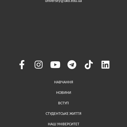
university@ukd.edu.ua
Меню у хедері
НАВЧАННЯ
НОВИНИ
ВСТУП
СТУДЕНТСЬКЕ ЖИТТЯ
НАШ УНІВЕРСИТЕТ