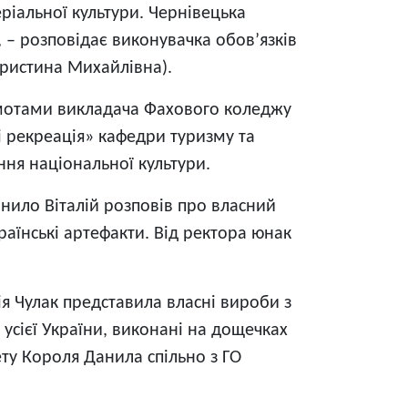
ріальної культури. Чернівецька
 – розповідає виконувачка обов’язків
Христина Михайлівна).
амотами викладача Фахового коледжу
і рекреація» кафедри туризму та
ння національної культури.
анило Віталій розповів про власний
раїнські артефакти. Від ректора юнак
я Чулак представила власні вироби з
усієї України, виконані на дощечках
тету Короля Данила спільно з ГО