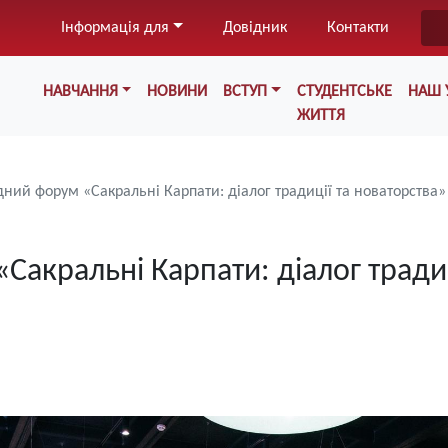
Перейти
Інформація для
Довідник
Контакти
до
основного
Меню у хедері
вмісту
НАВЧАННЯ
НОВИНИ
ВСТУП
СТУДЕНТСЬКЕ
НАШ 
ЖИТТЯ
дний форум «Сакральні Карпати: діалог традиції та новаторства»
Сакральні Карпати: діалог традиц