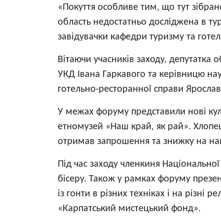
«Покуття особливе тим, що тут зібран
область недостатньо досліджена в тур
завідувачки кафедри туризму та готе
Вітаючи учасників заходу, депутатк
УКД Івана Гаркавого та керівницю нау
готельно-ресторанної справи Ярославу
У межах форуму представили нові куль
етномузей «Наш край, як рай». Хлопец
отримав запрошення та знижку на на
Під час заходу членкиня Національної
бісеру. Також у рамках форуму презен
із гонти в різних техніках і на різні 
«Карпатський мистецький фонд».