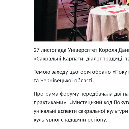
27 листопада Університет Короля Дан
«Сакральні Карпати: діалог традиції 
Темою заходу цьогоріч обрано «Покут
та Чернівецької області.
Програма форуму передбачала дві пане
практиками», «Мистецький код Покутс
унікальні аспекти сакральної культури
культурної спадщини регіону.