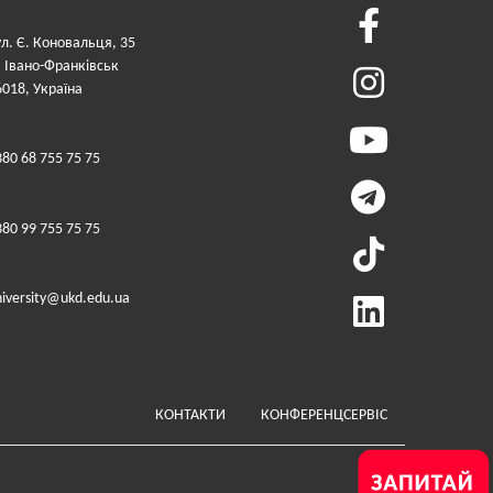
ул. Є. Коновальця, 35
. Івано-Франківськ
6018, Україна
380 68 755 75 75
380 99 755 75 75
niversity@ukd.edu.ua
Меню у футері (додатко
КОНТАКТИ
КОНФЕРЕНЦСЕРВІС