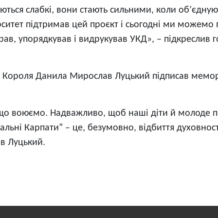
ються слабкі, вони стають сильними, коли об’єднуют
итет підтримав цей проєкт і сьогодні ми можемо п
брав, упорядкував і видрукував УКД», – підкреслив
у Короля Данила Мирослав Луцький підписав мемо
а що воюємо. Надважливо, щоб наші діти й молоде 
ральні Карпати” – це, безумовно, відбиття духовнос
в Луцький.