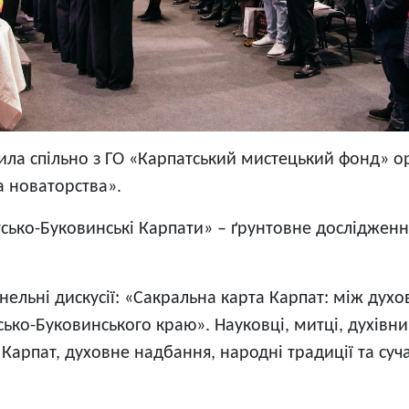
ила спільно з ГО «Карпатський мистецький фонд» о
та новаторства».
сько-Буковинські Карпати» – ґрунтовне досліджен
льні дискусії: «Сакральна карта Карпат: між духо
ько-Буковинського краю». Науковці, митці, духівн
 Карпат, духовне надбання, народні традиції та суч