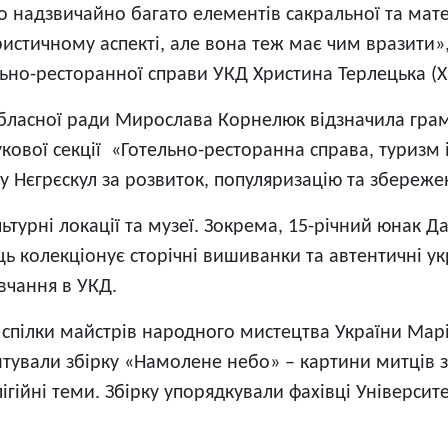
о надзвичайно багато елементів сакральної та мате
истичному аспекті, але вона теж має чим вразити»,
льно-ресторанної справи УКД Христина Терлецька (
а обласної ради Мирослава Корнелюк відзначила гр
кової секції «Готельно-ресторанна справа, туризм 
 Нєгрєскул за розвиток, популяризацію та збереже
турні локації та музеї. Зокрема, 15-річний юнак Д
ь колекціонує сторічні вишиванки та автентичні ук
вчання в УКД.
 спілки майстрів народного мистецтва України Марі
тували збірку «Намолене небо» – картини митців з 
релігійні теми. Збірку упорядкували фахівці Універси