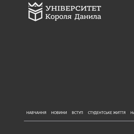
Меню у хедері
НАВЧАННЯ
НОВИНИ
ВСТУП
СТУДЕНТСЬКЕ ЖИТТЯ
Н