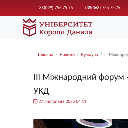
+38(099) 755 75 75
+38(068) 755 75 75
Рядки
Головна
Новини
Культура
ІІІ Міжнаро
навіґації
ІІІ Міжнародний форум «
УКД
27 листопада 2025 04:11