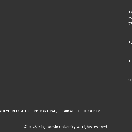
в
м
7
+
+
u
АШ УНІВЕРСИТЕТ
РИНОК ПРАЦІ
ВАКАНСІЇ
ПРОЄКТИ
© 2026. King Danylo University. All rights reserved.