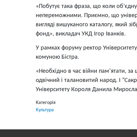
«Побутує така фраза, що коли об’єдну
непереможними. Приємно, що універс
вигляді вишуканого каталогу, який зі
фонд», викладач УКД Ігор Іванків.
У рамках форуму ректор Університет
комуною Бістра.
«Необхідно в час війни памʼятати, з
одвічний і талановитий народ. І “Сак
Університету Короля Данила Миросла
Категорія
Культура