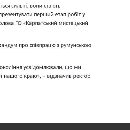
ься сильні, вони стають
резентувати перший етап робіт у
 голова ГО «Карпатський мистецький
рандум про співпрацю з румунською
покоління усвідомлювали, що ми
ті нашого краю», – відзначив ректор