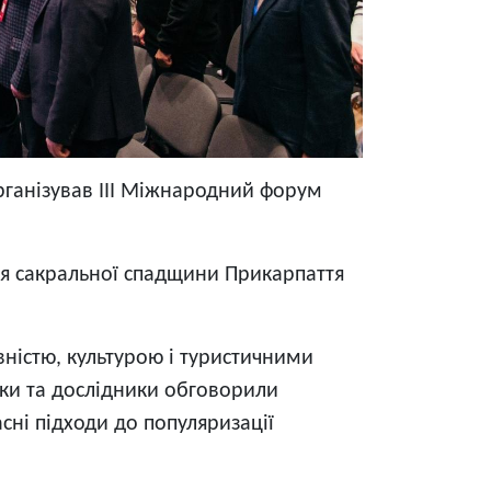
рганізував ІІІ Міжнародний форум
ня сакральної спадщини Прикарпаття
вністю, культурою і туристичними
ики та дослідники обговорили
асні підходи до популяризації