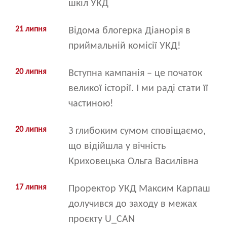
шкіл УКД
21 липня
Відома блогерка Діанорія в
приймальній комісії УКД!
20 липня
Вступна кампанія – це початок
великої історії. І ми раді стати її
частиною!
20 липня
З глибоким сумом сповіщаємо,
що відійшла у вічність
Криховецька Ольга Василівна
17 липня
Проректор УКД Максим Карпаш
долучився до заходу в межах
проєкту U_CAN