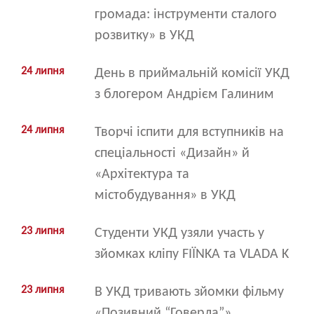
громада: інструменти сталого
розвитку» в УКД
24 липня
День в приймальній комісії УКД
з блогером Андрієм Галиним
24 липня
Творчі іспити для вступників на
спеціальності «Дизайн» й
«Архітектура та
містобудування» в УКД
23 липня
Студенти УКД узяли участь у
зйомках кліпу FIЇNKA та VLADA K
23 липня
В УКД тривають зйомки фільму
«Позивний “Говерла”»