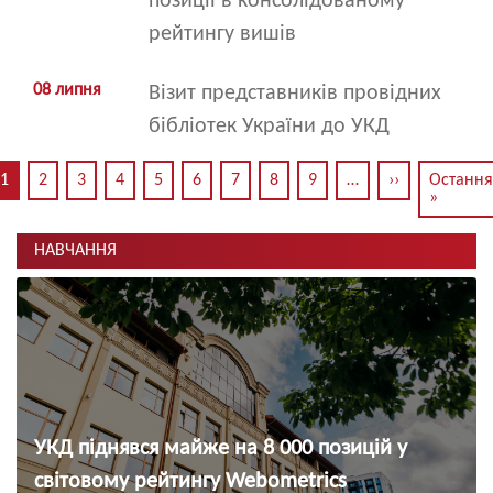
позиції в консолідованому
рейтингу вишів
08 липня
Візит представників провідних
бібліотек України до УКД
Розбивка
1
2
3
4
5
6
7
8
9
…
››
Наступна
Остання
сторінка
»
Останн
на
сторінк
сторінки
НАВЧАННЯ
УКД піднявся майже на 8 000 позицій у
світовому рейтингу Webometrics