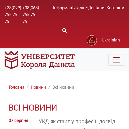
Перейти
+38(099)
+38(068)
Інформація для
Довідник
Контакти
до
755 75
755 75
основного
75
75
вмісту
Ukrainian
Рядки
Головна
Новини
Всі новини
навіґації
ВСІ НОВИНИ
07 серпня
УКД як старт у професії: досвід