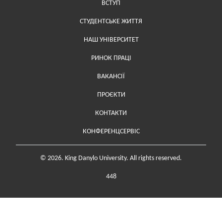
ВСТУП
СТУДЕНТСЬКЕ ЖИТТЯ
НАШ УНІВЕРСИТЕТ
РИНОК ПРАЦІ
ВАКАНСІЇ
ПРОЄКТИ
Меню у футері (додаткове)
КОНТАКТИ
КОНФЕРЕНЦСЕРВІС
© 2026. King Danylo University. All rights reserved.
448