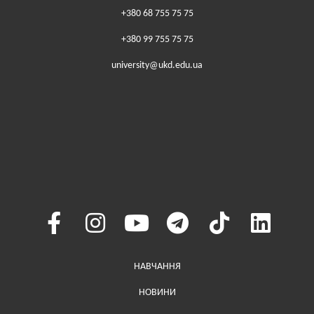
+380 68 755 75 75
+380 99 755 75 75
university@ukd.edu.ua
Меню у хедері
НАВЧАННЯ
НОВИНИ