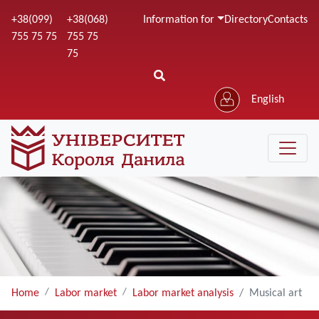
Skip
+38(099)
+38(068)
Information for
Directory
Contacts
to
755 75 75
755 75
main
75
content
English
Home
Labor market
Labor market analysis
Musical art