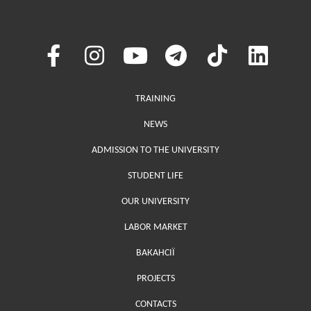
Меню у хедері
TRAINING
NEWS
ADMISSION TO THE UNIVERSITY
STUDENT LIFE
OUR UNIVERSITY
LABOR MARKET
ВАКАНСІЇ
PROJECTS
Меню у футері (додаткове)
CONTACTS