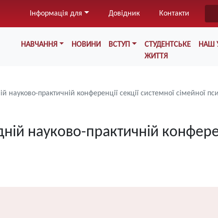
Перейти
Інформація для
Довідник
Контакти
до
основного
Меню у хедері
вмісту
НАВЧАННЯ
НОВИНИ
ВСТУП
СТУДЕНТСЬКЕ
НАШ 
ЖИТТЯ
й науково-практичній конференції секції системної сімейної пси
ній науково-практичній конферен