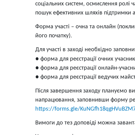
соціальних систем, осмислення ролі час
пошук ефективних шляхів підтримки ад
Форма участі – очна та онлайн (покли
його початку).
Для участі в заході необхідно заповн
● форма для реєстрації очних учасникі
● форма для реєстрації онлайн-учасни
● форма для реєстрації ведучих майст
Після завершення заходу плануємо ви
напрацювання, заповнивши форму реє
https://forms.gle/KuNGfh18qgHVuBZM
Вимоги до тез доповіді можна завант