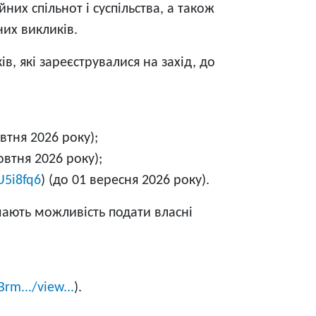
йних спільнот і суспільства, а також
них викликів.
в, які зареєструвалися на захід, до
овтня 2026 року);
овтня 2026 року);
U5i8fq6
) (до 01 вересня 2026 року).
мають можливість подати власні
rm.../view...
).