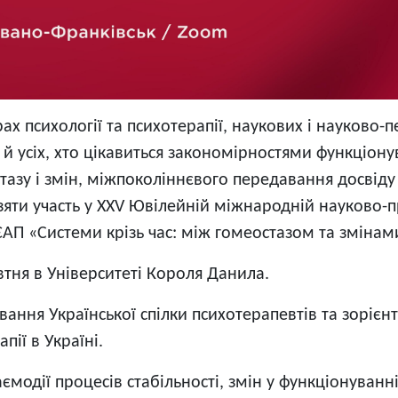
х психології та психотерапії, наукових і науково-п
и й усіх, хто цікавиться закономірностями функціон
тазу і змін, міжпоколіннєвого передавання досвіду
зяти участь у XXV Ювілейній міжнародній науково-п
ЄАП «Системи крізь час: між гомеостазом та змінам
тня в Університеті Короля Данила.
ування Української спілки психотерапевтів та зоріє
пії в Україні.
модії процесів стабільності, змін у функціонуванн