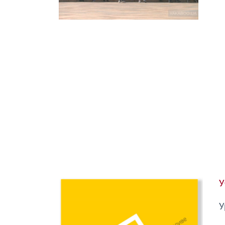
Image
У
У