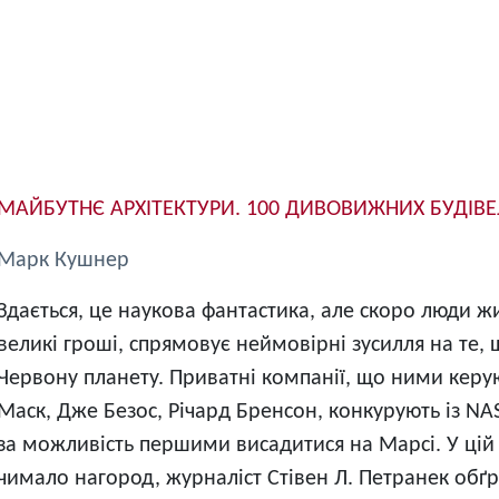
МАЙБУТНЄ АРХІТЕКТУРИ. 100 ДИВОВИЖНИХ БУДІВЕ
Марк Кушнер
Здається, це наукова фантастика, але скоро люди ж
великі гроші, спрямовує неймовірні зусилля на те
Червону планету. Приватні компанії, що ними керуют
Маск, Дже Безос, Річард Бренсон, конкурують із NA
за можливість першими висадитися на Марсі. У цій
чимало нагород, журналіст Стівен Л. Петранек обґ