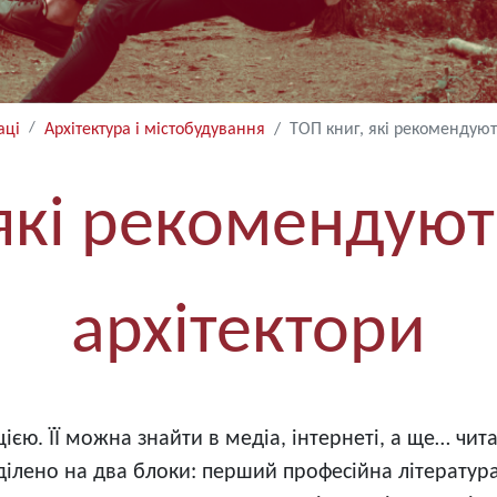
аці
Архітектура і містобудування
ТОП книг, які рекомендуют
 які рекомендуют
архітектори
єю. ЇЇ можна знайти в медіа, інтернеті, а ще… чи
ділено на два блоки: перший професійна література