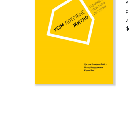
К
р
а
ф