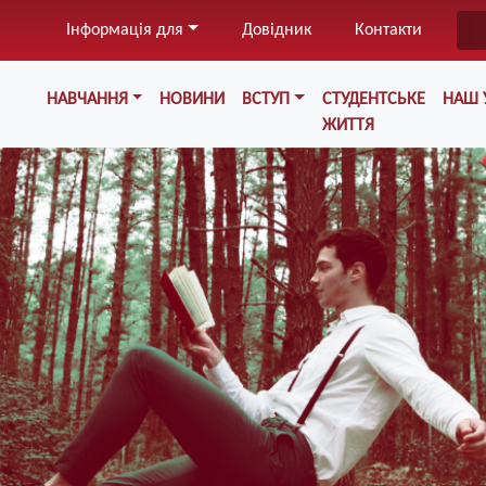
Перейти
Інформація для
Довідник
Контакти
до
основного
Меню у хедері
вмісту
НАВЧАННЯ
НОВИНИ
ВСТУП
СТУДЕНТСЬКЕ
НАШ 
ЖИТТЯ