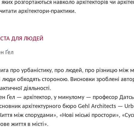
ії яких розгортаються навколо архітекторів чи архіт
очитати архітектори-практики.
ІСТА ДЛЯ ЛЮДЕЙ
ен Ґел
ига про урбаністику, про людей, про різницю між 
і люди обходять стороною. Висновки зроблені авто
актичної діяльності.
н Ґел — архітектор, у минулому — професор Датськ
сновник архітектурного бюро Gehl Architects — Urb
иття між спорудами», «Нові міські простори», «Сус
ове життя в місті».