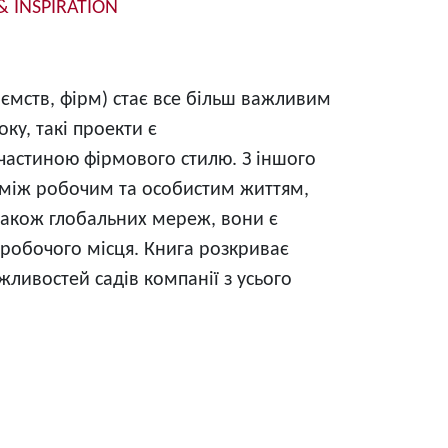
 INSPIRATION
мств, фірм) стає все більш важливим
ку, такі проекти є
 частиною фірмового стилю. З іншого
с між робочим та особистим життям,
 також глобальних мереж, вони є
робочого місця. Книга розкриває
ливостей садів компанії з усього