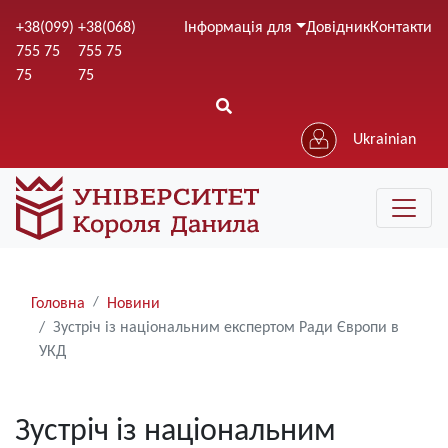
Перейти
+38(099)
+38(068)
Інформація для
Довідник
Контакти
до
755 75
755 75
основного
75
75
вмісту
Ukrainian
Рядки
Головна
Новини
навіґації
Зустріч із національним експертом Ради Європи в
УКД
Зустріч із національним