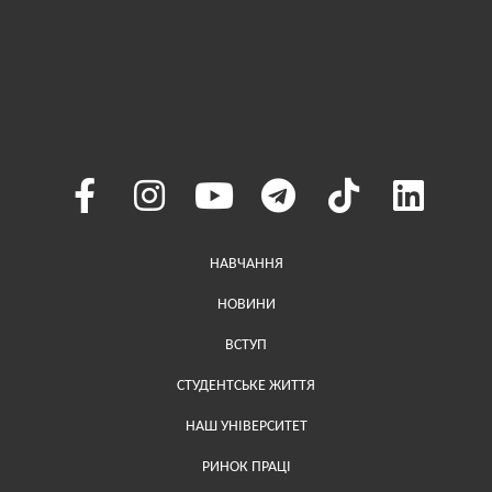
Меню у хедері
НАВЧАННЯ
НОВИНИ
ВСТУП
СТУДЕНТСЬКЕ ЖИТТЯ
НАШ УНІВЕРСИТЕТ
РИНОК ПРАЦІ