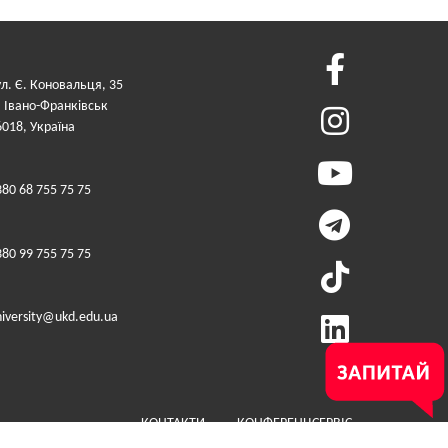
ул. Є. Коновальця, 35
. Івано-Франківськ
6018, Україна
380 68 755 75 75
380 99 755 75 75
niversity@ukd.edu.ua
Меню у футері (додатко
КОНТАКТИ
КОНФЕРЕНЦСЕРВІС