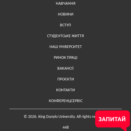
Меню у хедері
НАВЧАННЯ
НОВИНИ
ВСТУП
СТУДЕНТСЬКЕ ЖИТТЯ
НАШ УНІВЕРСИТЕТ
РИНОК ПРАЦІ
ВАКАНСІЇ
ПРОЄКТИ
Меню у футері (додаткове)
КОНТАКТИ
КОНФЕРЕНЦСЕРВІС
© 2026. King Danylo University. All rights reserved.
448