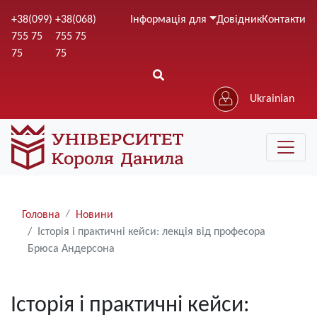
Перейти
+38(099)
+38(068)
Інформація для
Довідник
Контакти
до
755 75
755 75
основного
75
75
вмісту
Ukrainian
Рядки
Головна
Новини
навіґації
Історія і практичні кейси: лекція від професора
Брюса Андерсона
Історія і практичні кейси: