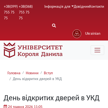
Перейти
+38(099)
+38(068)
Інформація для
Довідник
Контакти
до
755 75
755 75
основного
75
75
вмісту
Ukrainian
Рядки
Головна
Новини
Вступ
навіґації
День відкритих дверей в УКД
День відкритих дверей в УКД
24 травня 2026 11:05