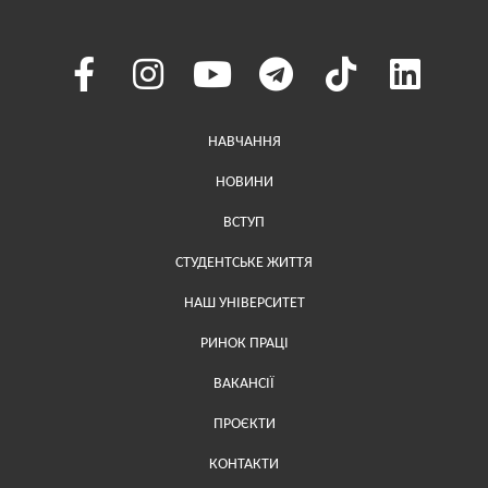
Меню у хедері
НАВЧАННЯ
НОВИНИ
ВСТУП
СТУДЕНТСЬКЕ ЖИТТЯ
НАШ УНІВЕРСИТЕТ
РИНОК ПРАЦІ
ВАКАНСІЇ
ПРОЄКТИ
Меню у футері (додаткове)
КОНТАКТИ