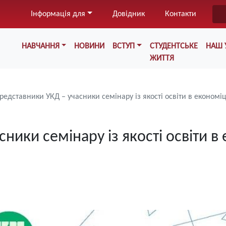
Перейти
Інформація для
Довідник
Контакти
до
основного
Меню у хедері
вмісту
НАВЧАННЯ
НОВИНИ
ВСТУП
СТУДЕНТСЬКЕ
НАШ 
ЖИТТЯ
редставники УКД – учасники семінару із якості освіти в економі
ники семінару із якості освіти в 