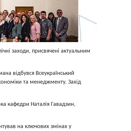
лічні заходи, присвячені актуальним
ьмана відбувся Всеукраїнський
економіки та менеджменту. Захід
рка кафедри Наталія Гавадзин,
нтував на ключових змінах у