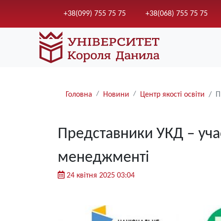
+38(099) 755 75 75
+38(068) 755 75 75
Рядки
Головна
Новини
Центр якості освіти
П
навіґації
Представники УКД – учас
менеджменті
24 квітня 2025 03:04