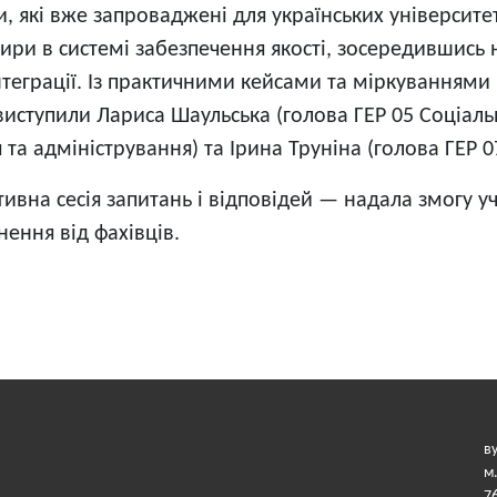
и, які вже запроваджені для українських університет
тири в системі забезпечення якості, зосередившись
нтеграції. Із практичними кейсами та міркуванням
виступили Лариса Шаульська (голова ГЕР 05 Соціальн
та адміністрування) та Ірина Труніна (голова ГЕР 0
ивна сесія запитань і відповідей — надала змогу у
нення від фахівців.
в
м
7