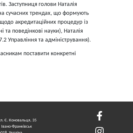
ів. Заступниця голови Наталія
 на сучасних трендах, що формують
и щодо акредитаційних процедур із
і та поведінкові науки), Наталія
7.2 Управління та адміністрування).
часникам поставити конкретні
ул. Є. Коновальця, 35
. Івано-Франківськ
6018, Україна