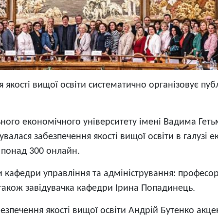
я якості вищої освіти систематично організовує пуб
льного економічного університету імені Вадима Гет
увалася забезпечення якості вищої освіти в галузі 
 понад 300 онлайн.
ки кафедри управління та адміністрування: професо
також завідувачка кафедри Ірина Попадинець.
безпечення якості вищої освіти Андрій Бутенко акце