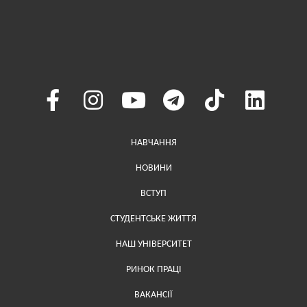
Меню у хедері
НАВЧАННЯ
НОВИНИ
ВСТУП
СТУДЕНТСЬКЕ ЖИТТЯ
НАШ УНІВЕРСИТЕТ
РИНОК ПРАЦІ
ВАКАНСІЇ