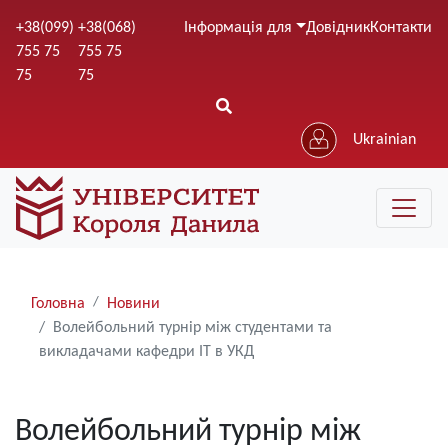
Перейти
+38(099)
+38(068)
Інформація для
Довідник
Контакти
до
755 75
755 75
основного
75
75
вмісту
Ukrainian
Рядки
Головна
Новини
навіґації
Волейбольний турнір між студентами та
викладачами кафедри ІТ в УКД
Волейбольний турнір між