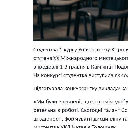
Студентка 1 курсу Університету Коро
ступеня XX Міжнародного мистецького
впродовж 1-3 травня в Кам’янці-Поді
На конкурсі студентка виступила як со
Підготувала конкурсантку викладачк
«Ми були впевнені, що Соломія здобуд
ретельна в роботі. Сьогодні талант 
ці здібності, формувати дисципліну т
мистецтва УКД Наталія Толошняк.