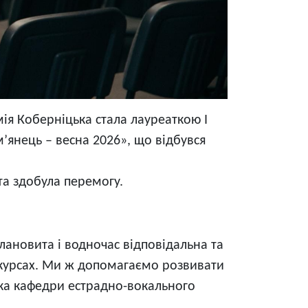
ія Коберніцька стала лауреаткою І
янець – весна 2026», що відбувся
 та здобула перемогу.
лановита і водночас відповідальна та
онкурсах. Ми ж допомагаємо розвивати
ачка кафедри естрадно-вокального