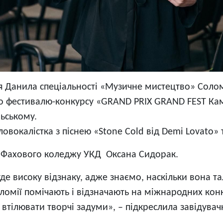
ля Данила спеціальності «Музичне мистецтво» Солом
 фестивалю-конкурсу «GRAND PRIX GRAND FEST Кам’
льському.
ловокалістка з піснею «Stone Cold від Demi Lovato»
а Фахового коледжу УКД Оксана Сидорак.
е високу відзнаку, адже знаємо, наскільки вона та
Соломії помічають і відзначають на міжнародних к
а втілювати творчі задуми», – підкреслила завідув