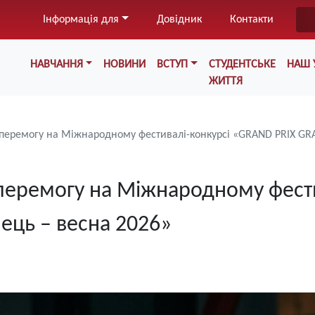
Перейти
Інформація для
Довідник
Контакти
до
основного
Меню у хедері
вмісту
НАВЧАННЯ
НОВИНИ
ВСТУП
СТУДЕНТСЬКЕ
НАШ 
ЖИТТЯ
 перемогу на Міжнародному фестивалі-конкурсі «GRAND PRIX GR
 перемогу на Міжнародному фест
ець – весна 2026»