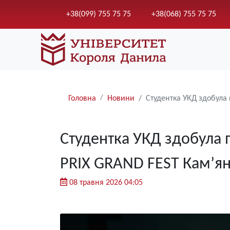
+38(099) 755 75 75
+38(068) 755 75 75
Рядки
Головна
Новини
Студентка УКД здобула
навіґації
Студентка УКД здобула
PRIX GRAND FEST Кам’ян
08 травня 2026 04:05