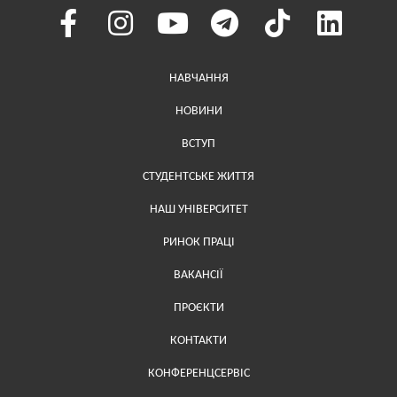
Меню у хедері
НАВЧАННЯ
НОВИНИ
ВСТУП
СТУДЕНТСЬКЕ ЖИТТЯ
НАШ УНІВЕРСИТЕТ
РИНОК ПРАЦІ
ВАКАНСІЇ
ПРОЄКТИ
Меню у футері (додаткове)
КОНТАКТИ
КОНФЕРЕНЦСЕРВІС