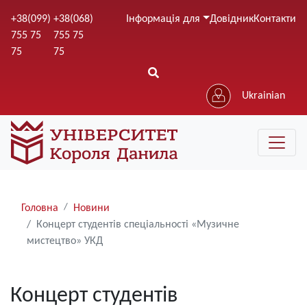
Перейти
+38(099)
+38(068)
Інформація для
Довідник
Контакти
до
755 75
755 75
основного
75
75
вмісту
Ukrainian
Рядки
Головна
Новини
навіґації
Концерт студентів спеціальності «Музичне
мистецтво» УКД
Концерт студентів