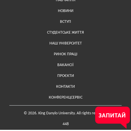
НАВЧАННЯ
НОВИНИ
ВСТУП
СТУДЕНТСЬКЕ ЖИТТЯ
НАШ УНІВЕРСИТЕТ
РИНОК ПРАЦІ
ВАКАНСІЇ
ПРОЄКТИ
Меню у футері (додаткове)
КОНТАКТИ
КОНФЕРЕНЦСЕРВІС
© 2026. King Danylo University. All rights reserved.
448