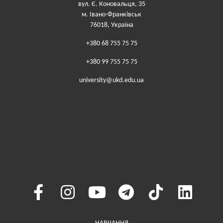
вул. Є. Коновальця, 35
м. Івано-Франківськ
76018, Україна
+380 68 755 75 75
+380 99 755 75 75
university@ukd.edu.ua
Меню у хедері