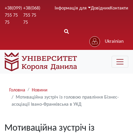
Перейти
+38(099)
+38(068)
Інформація для
Довідник
Контакти
до
755 75
755 75
основного
75
75
вмісту
Ukrainian
Рядки
Головна
Новини
навіґації
Мотиваційна зустріч із головою правління Бізнес-
асоціації Івано-Франківська в УКД
Мотиваційна зустріч із