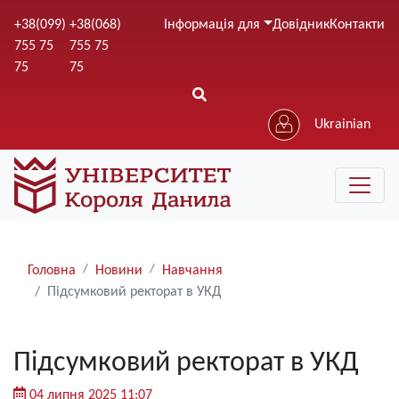
Перейти
+38(099)
+38(068)
Інформація для
Довідник
Контакти
до
755 75
755 75
основного
75
75
вмісту
Ukrainian
Рядки
Головна
Новини
Навчання
навіґації
Підсумковий ректорат в УКД
Підсумковий ректорат в УКД
04 липня 2025 11:07