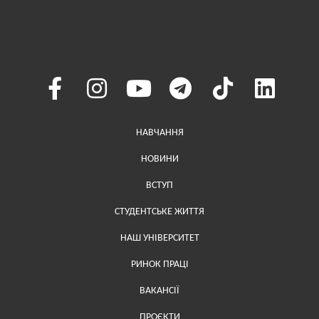
Меню у хедері
НАВЧАННЯ
НОВИНИ
ВСТУП
СТУДЕНТСЬКЕ ЖИТТЯ
НАШ УНІВЕРСИТЕТ
РИНОК ПРАЦІ
ВАКАНСІЇ
ПРОЄКТИ