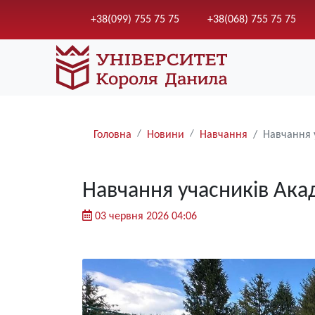
+38(099) 755 75 75
+38(068) 755 75 75
Рядки
Головна
Новини
Навчання
Навчання 
навіґації
Навчання учасників Ака
03 червня 2026 04:06