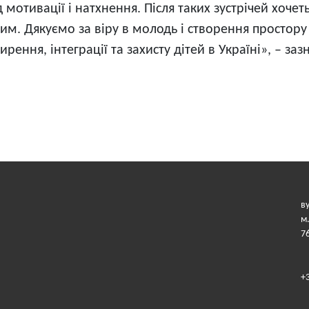
 мотивації і натхнення. Після таких зустрічей хоче
шим. Дякуємо за віру в молодь і створення простор
ння, інтеграції та захисту дітей в Україні», – за
в
м
7
+