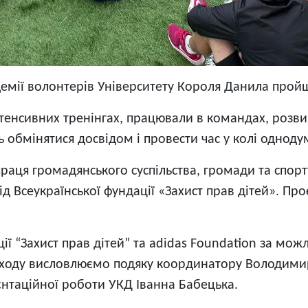
емії волонтерів Університету Короля Данила прой
тенсивних тренінгах, працювали в командах, розви
ь обмінятися досвідом і провести час у колі одноду
праця громадянського суспільства, громади та спор
 від Всеукраїнської фундації «Захист прав дітей». Пр
ї “Захист прав дітей” та adidas Foundation за можл
заходу висловлюємо подяку координатору Володимир
єнтаційної роботи УКД Іванна Бабецька.