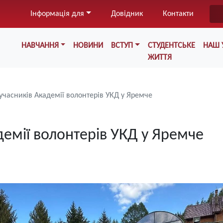
Перейти
Інформація для
Довідник
Контакти
до
основного
Меню у хедері
вмісту
НАВЧАННЯ
НОВИНИ
ВСТУП
СТУДЕНТСЬКЕ
НАШ 
ЖИТТЯ
учасників Академії волонтерів УКД у Яремче
демії волонтерів УКД у Яремче