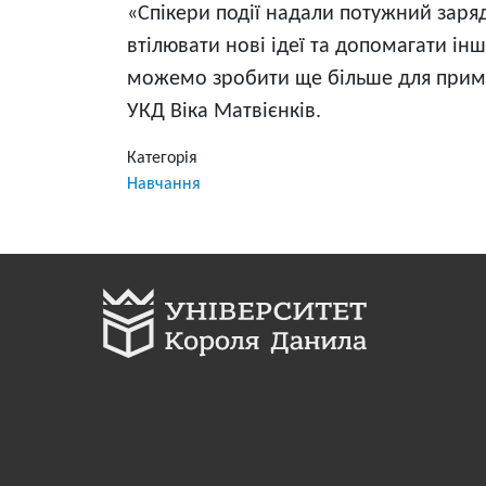
«Спікери події надали потужний заряд
втілювати нові ідеї та допомагати ін
можемо зробити ще більше для примире
УКД Віка Матвієнків.
Категорія
Навчання