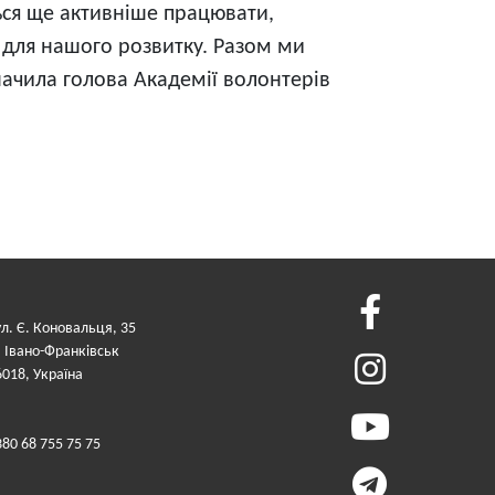
ться ще активніше працювати,
у для нашого розвитку. Разом ми
значила голова Академії волонтерів
ул. Є. Коновальця, 35
. Івано-Франківськ
6018, Україна
380 68 755 75 75