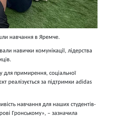
шли навчання в Яремче.
вали навички комунікації, лідерства
мців.
ту для примирення, соціальної
оєкт реалізується за підтримки adidas
ивість навчання для наших студентів-
ові Гронському», – зазначила