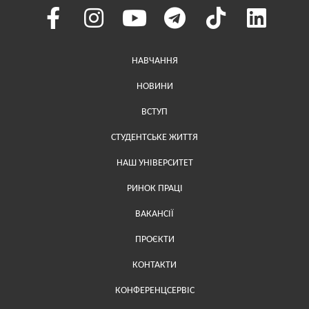
Меню у хедері
НАВЧАННЯ
НОВИНИ
ВСТУП
СТУДЕНТСЬКЕ ЖИТТЯ
НАШ УНІВЕРСИТЕТ
РИНОК ПРАЦІ
ВАКАНСІЇ
ПРОЄКТИ
Меню у футері (додаткове)
КОНТАКТИ
КОНФЕРЕНЦСЕРВІС