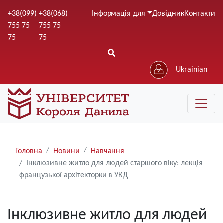
Перейти
+38(099)
+38(068)
Інформація для
Довідник
Контакти
до
755 75
755 75
основного
75
75
вмісту
Ukrainian
Рядки
Головна
Новини
Навчання
навіґації
Інклюзивне житло для людей старшого віку: лекція
французької архітекторки в УКД
Інклюзивне житло для людей